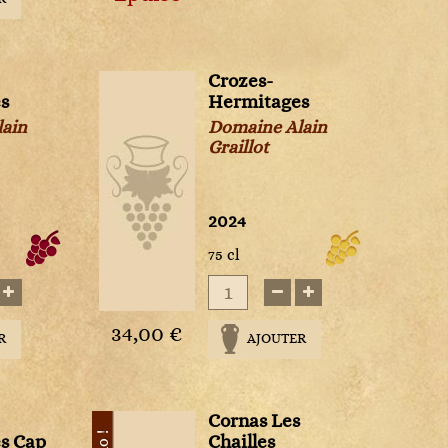
Crozes-
s
Hermitages
lain
Domaine Alain
Graillot
2024
75 cl
34,00 €
R
AJOUTER
Cornas Les
s Cap
Chailles