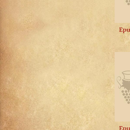
Sauternes
Savigny-lès-Beaune
Schoenenbourg
Tavel
Tokaji
Epu
Trebbiano d'Abruzzo
Trévallon
Triennes IGP
Viré-Clessé
Vodka
Volnay
Vosne-Romanée
Whisky
Epu