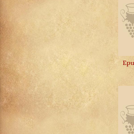
Rhum
Richebourg
Riesling
Roederer
Rosae Vino Rosso
Rosso Di Montalcino
Roussette de Savoie
Rully
Epu
Saint-Aubin
Saint-Emilion
Saint-Estèphe
Saint-Joseph
Saint-Julien
Saint-Véran
Sancerre
Santenay
Saumur Champigny