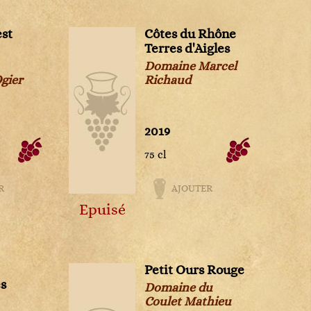
Liquoreux
Rosé
Rosé
Rouge
2024
2025
NM
Non
Liquoreux
Liquoreux
millésimé
est
Côtes du Rhône
Rouge
Rouge
Rouge
Terres d'Aigles
Rosé
Rosé
Domaine Marcel
gier
Richaud
Rouge
Rouge
2019
75 cl
vais
aces
R
AJOUTER
Epuisé
Petit Ours Rouge
s
Domaine du
Coulet Mathieu