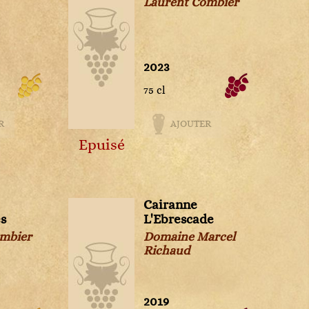
Laurent Combier
2023
75 cl
R
AJOUTER
Epuisé
Cairanne
s
L'Ebrescade
ombier
Domaine Marcel
Richaud
2019