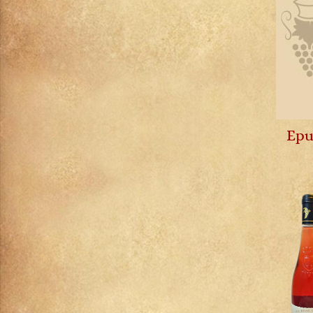
Petit Chablis
Châteauneuf-du-pape
Pommard
Chevalier-Montrachet
Pouilly-Fuissé
Chianti Classico
Pouilly-Loché
Chignin-Bergeron
Puligny-Montrachet
Chinon
Richebourg
Cognac
Rully
Condrieu
Saint-Aubin
Cornas
Epu
Saint-Romain
Corton
Saint-Véran
Corton-Charlemagne
Santenay
Côte-Rôtie
Savigny-lès-Beaune
Côtes de Brouilly
Viré-Clessé
Côtes du Jura
Volnay
Côtes du Rhône
Vosne-Romanée
Côtes-de-Provence
Crémant de Bourgogne
Crozes-Hermitages
Dolcetto d'Alba