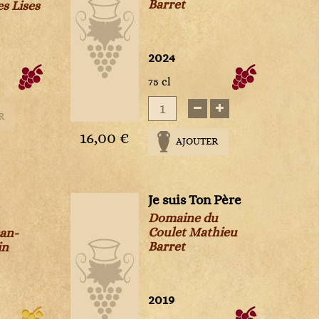
Barret
s Lises
s
2024
75 cl
R
16,00 €
AJOUTER
Je suis Ton Père
Domaine du
Coulet Mathieu
an-
Barret
in
2019