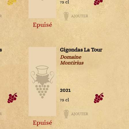
75 cl
R
AJOUTER
Epuisé
s
Gigondas La Tour
Domaine
Montirius
2021
75 cl
R
AJOUTER
Epuisé