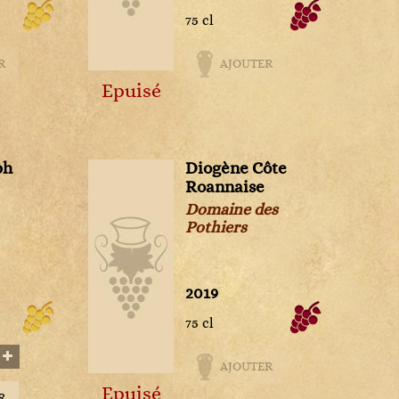
75 cl
R
AJOUTER
Epuisé
ph
Diogène Côte
Roannaise
Domaine des
Pothiers
2019
75 cl
AJOUTER
Epuisé
R