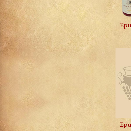
Dom Pérignon
Etna Rosso
Fixin
Epu
Génépi
Gevrey-Chambertin
Gewurztraminer
Gigondas
Gin
Haut-Médoc
Hermitage
Jurançon
Ladoix
Langenberg
Limoncello
Madiran
Margaux
Mercurey
Epu
Meursault