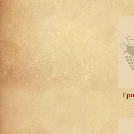
Montepulciano d'Abruzzo
Montrachet
Morgon
Moulin-à-Vent
Muscadet
Musigny
Nebbiolo d'Alba
Pauillac
Pernand-Vergelesses
Pessac-Léognan
Petit Chablis
Pomerol
Epu
Pommard
Porto
Pouilly-Fuissé
Pouilly-Fumé
Pouilly-sur-Loire
Puligny-Montrachet