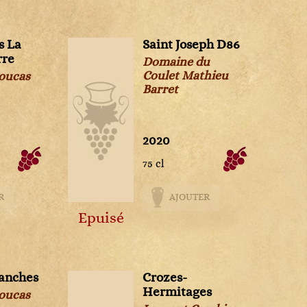
s La
Saint Joseph D86
rre
Domaine du
Coulet Mathieu
oucas
Barret
2020
75 cl
R
AJOUTER
Epuisé
lanches
Crozes-
Hermitages
oucas