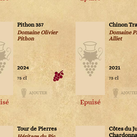
Domaine Antoine Sanzay
Domaine Armand Rousseau
Domaine Arnaud Ente
Domaine Bernard Gripa
Pithon 357
Chinon Tra
Domaine Berthaut-Gerbet
Domaine Olivier
Domaine Ph
Pithon
Domaine Blard et Fils
Alliet
Domaine Bonneau du Martray
Domaine Buisson
Domaine Camin Larredya
2024
2021
Domaine Camp Del Mas
Domaine Cauhapé
75 cl
75 cl
Domaine Chandon de Briailles
Domaine Charvin
AJOUTER
AJOUTE
Domaine Chiara Condello
isé
Epuisé
Domaine Claude Dugat
Domaine Coche-Dury
Domaine Comte Abbatucci
Tour de Pierres
Côtes du J
Domaine Corsin
Chardonn
Héritage du Pic