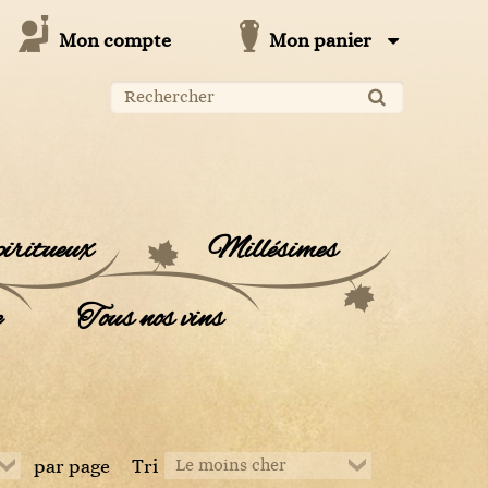
Mon compte
Mon panier
iritueux
Millésimes
s les Millésimes
ouleurs
Couleurs
Couleurs
e
Tous nos vins
1971
1978
1982
1985
..................
..................
Blanc
1990
1994
1995
1996
ouleurs
Couleurs
Couleurs
Couleurs
Blanc
Blanc
1999
2000
2001
2002
..................
..................
Rouge
2006
2007
2008
2009
Blanc
Blanc
Liquoreux
Rosé
2012
2013
2014
2015
Blanc
Blanc
Le moins cher
par page
Tri
2018
2019
2020
2021