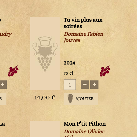
s
Tu vin plus aux
soirées
audry
Domaine Fabien
Jouves
2024
75 cl
14,00 €
R
AJOUTER
La
Mon P'tit Pithon
Domaine Olivier