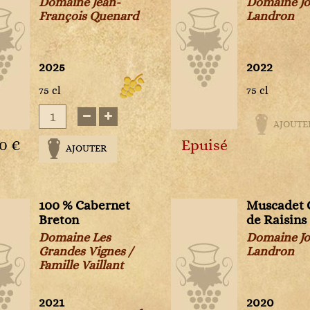
Domaine Jean-
Domaine J
Domaine Rolet
Château Magdelaine
François Quenard
Landron
Domaine Santamaria
Château Margaux
Domaine Tempier
Château Mazeyres
Domaine Thibault Liger-Belair
2025
Château Minuty
2022
Domaine Trimbach
Château Montrose
75 cl
75 cl
Domaine Vincent Pinard
Château Montus
Domaine Weinbach
Château Mouton Rothschild
AJOUTE
Domaine Zind-Humbrecht
Château Palmer
00 €
Epuisé
Domaines Ott
AJOUTER
Château Peyrassol
Dominique Hauvette
Château Rieussec
Eric Morgat
Château Roc de Cambes
Héritage du Pic Saint Loup
100 % Cabernet
Muscadet 
Château Sigalas Rabaud
Jean-François Ganevat
Breton
de Raisins
Château Simone
Le Cartel
Domaine Les
Domaine J
Château Talbot
Les Fils de Charles Trosset
Grandes Vignes /
Landron
Château Tertre Roteboeuf
Famille Vaillant
Les Vignes de Paradis
Château Thivin
Les Vignes Oubliées
Château Tour de Marbuzet
Muriel Giudicelli
2021
2020