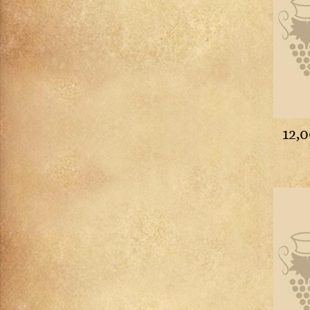
Petit Chablis
Châteauneuf-du-pape
Pommard
Chevalier-Montrachet
Pouilly-Fuissé
Chianti Classico
Pouilly-Loché
Chignin-Bergeron
Puligny-Montrachet
Chinon
Richebourg
Cognac
Rully
Condrieu
Saint-Aubin
Cornas
12,
Saint-Romain
Corton
Saint-Véran
Corton-Charlemagne
Santenay
Côte-Rôtie
Savigny-lès-Beaune
Côtes de Brouilly
Viré-Clessé
Côtes du Jura
Volnay
Côtes du Rhône
Vosne-Romanée
Côtes-de-Provence
Crémant de Bourgogne
Crozes-Hermitages
Dolcetto d'Alba