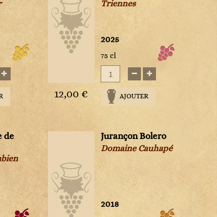
r
Triennes
s
2025
75 cl
12,00 €
R
AJOUTER
e de
Jurançon Bolero
Domaine Cauhapé
abien
2018