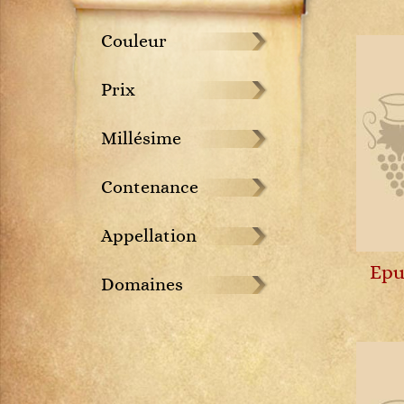
Bourgogne blanc
Crozes-Hermitages
Provence
Porto
Pauillac
Hongrie
Barbera d'Alba
Bourgogne rouge
Gigondas
Savoie
Rhum
Pessac-Léognan
Italie
Barolo
Couleur
Chablis
Hermitage
Vallée de la Loire
Vodka
Pomerol
Nouvelle-Zélande
Barsac
Chambolle-Musigny
Saint-Joseph
Verres
Whisky
Saint-Emilion
Suisse
Bâtard-Montrachet
Prix
Chassagne-Montrachet
Tavel
Vins Passion 1
Saint-Estèphe
Beaune
Chevalier-Montrachet
Vins Passion 2
Saint-Julien
Bienvenue-Bâtard-Montrachet
Corton
Vins Passion 3
Millésime
Sauternes
Bière
Corton-Charlemagne
Bonnes-Mares
Crémant de Bourgogne
Contenance
Bourgogne blanc
Fixin
Bourgogne rouge
Gevrey-Chambertin
Appellation
Brunello di Montalcino
Ladoix
Cahors
Epu
Mercurey
Domaines
Cerasuolo d'Abruzzo
Meursault
Chablis
Montrachet
Chambolle-Musigny
Musigny
Chartreuse
Nuits-Saint-Georges
Chassagne-Montrachet
Pernand-Vergelesses
Château-Chalon