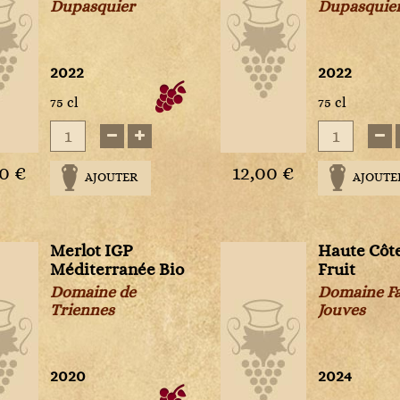
Domaine des Comtes Lafon
Le vieux Donjon
Trévallon
Jura
Dupasquier
Dupasquie
Perrier-Jouët
Château Jean-Faure
Azienda Agricola I Custodi
Benjamin Kuentz
Domaine Droin
Maison Delas Frères
Triennes IGP
La Compagnie des Inde
Piper-Heidsieck
Château l'Evangile
Azienda Agricola Monteraponi
Bernard Baudry
Domaine du Comte Armand
Anne et Jean-François Ganevat
La Favorite
Sacy Soeur & Frère
Château La Fleur Petrus
Azienda Agricola Novaia
Billecart-Salmon
Domaine Dubreuil-Fontaine
Bernard Baudry
La Gauloise
2022
2022
Salon
Château Lafaurie-Peyraguey
Azienda Agricola Roberto Voerzio
Blanton's
Domaine Faiveley
Cave du Commandant Grand
La Maison du Rhum
75 cl
75 cl
Taittinger
Château Lafite Rothschild
Azienda Agricola Venturini
Bollinger
Domaine Felettig
Château Bouscassé
La Raphaëlle
Veuve Clicquot Ponsardin
Château Lafleur
Bartolo Mascarello
Campari
Domaine Fèvre
Château d'Esclans
La Rochoise
Château Latour
Cantina Bartolo Mascarello
Cantina Bartolo Mascarello
Domaine François Raquillet
Château de Pibarnon
Lagavulin
00 €
Château Latour-Martillac
Cantina Gianni Masciarelli
Cantina Gianni Masciarelli
12,00 €
AJOUTER
AJOUTE
Domaine Guffens-Heynen
Château Minuty
Les Pères Chartreux
Château Le Gay
Cantina Giuseppe Rinaldi
Cantina Giuseppe Rinaldi
Domaine Hubert Lamy
Château Montus
Meunier
Château Léoville Barton
Cantina Valentini
Cantina Valentini
Domaine J.-F. Mugnier
Château Peyrassol
Moët & Chandon
Château Léoville-Las Cases
Cantine Barbera
Cantine Barbera
Domaine Jacqueson
Château Simone
Mortlach
Merlot IGP
Haute Côt
Château Lilian Ladouys
Cloudy Bay
Caol Ila
Méditerranée Bio
Fruit
Domaine Jules Desjourneys
Château Thivin
Mountain Spirit Fabrik
Château Lynch-Bages
Commendatore Giovan Battista Burlotto
Cardhu
Domaine de
Domaine F
Domaine Karine et Olivier Lamy
Clos des Fées
Neisson
Château Magdelaine
Domaine Chiara Condello
Caroline et Loulou Mitjavile
Triennes
Jouves
Domaine Leflaive
Clos Rougeard
Nikka
Château Margaux
Domaine de Beudon
Cave du Commandant Grand
Domaine Leroy
Domaine Antoine Sanzay
Ramos Pinto
Château Mazeyres
Domaine Egon Müller
Céline et Laurent Tripoz
Domaine Maratray-Dubreuil
Domaine Blard et Fils
Remy Martin
Château Montrose
Domaine Sharpe
Château Angélus
2020
2024
Domaine Marc Colin et fils
Domaine Camin Larredya
Ron Centenario
Château Mouton Rothschild
Emidio Pepe
Château Ausone