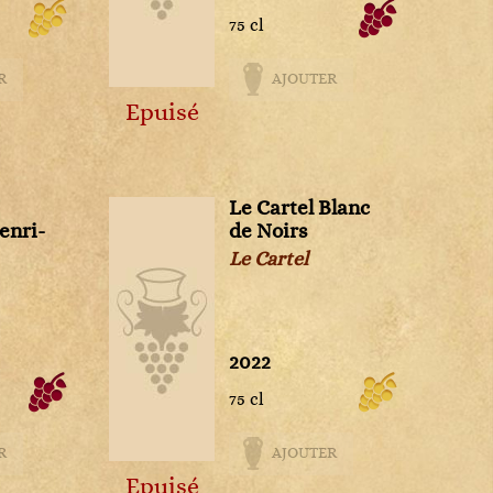
75 cl
R
AJOUTER
Epuisé
Le Cartel Blanc
enri-
de Noirs
Le Cartel
2022
75 cl
R
AJOUTER
Epuisé