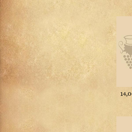
Montepulciano d'Abruzzo
Montrachet
Morgon
Moulin-à-Vent
Muscadet
Musigny
Nebbiolo d'Alba
Pauillac
Pernand-Vergelesses
Pessac-Léognan
Petit Chablis
Pomerol
14,
Pommard
Porto
Pouilly-Fuissé
Pouilly-Fumé
Pouilly-sur-Loire
Puligny-Montrachet