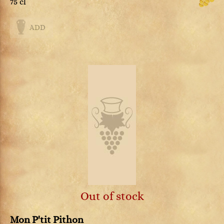
75 cl
ADD
Out of stock
Mon P'tit Pithon