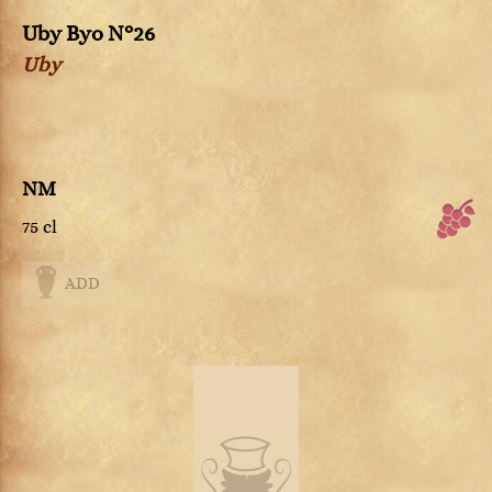
Uby Byo N°26
Uby
NM
75 cl
ADD