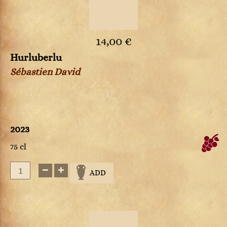
14,00 €
Hurluberlu
Sébastien David
2023
75 cl
ADD