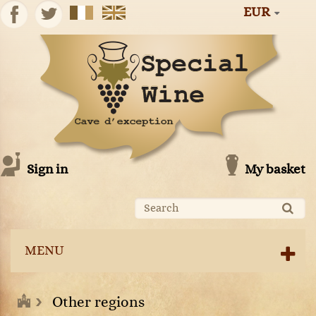
EUR
Sign in
My basket
MENU
Other regions