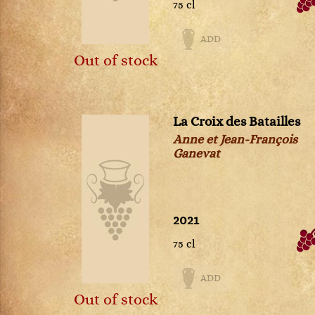
75 cl
Dom Pérignon
Etna Rosso
ADD
Fixin
Out of stock
Génépi
Gevrey-Chambertin
Gewurztraminer
Gigondas
La Croix des Batailles
Gin
Anne et Jean-François
Haut-Médoc
Ganevat
Hermitage
Jurançon
Ladoix
2021
Langenberg
Limoncello
75 cl
Madiran
Margaux
ADD
Mercurey
Out of stock
Meursault