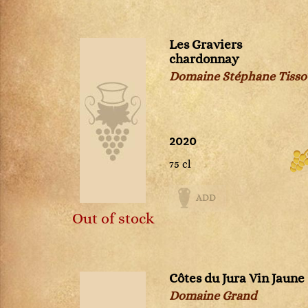
Montepulciano d'Abruzzo
Montrachet
Les Graviers
Morgon
chardonnay
Moulin-à-Vent
Domaine Stéphane Tisso
Muscadet
Musigny
Nebbiolo d'Alba
Pauillac
2020
Pernand-Vergelesses
75 cl
Pessac-Léognan
Petit Chablis
ADD
Pomerol
Out of stock
Pommard
Ports
Pouilly Fumé
Pouilly-Fuissé
Côtes du Jura Vin Jaune
Pouilly-sur-Loire
Domaine Grand
Puligny-Montrachet