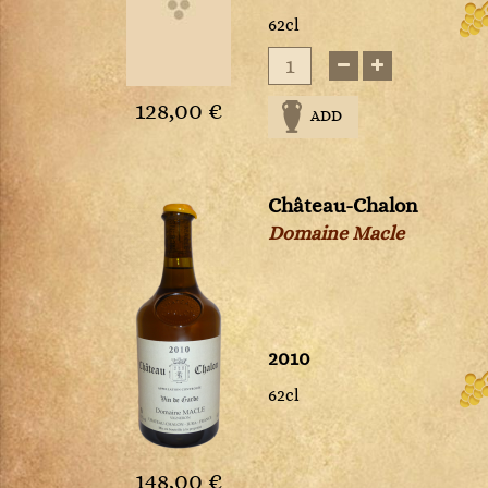
Sauternes
62cl
Savigny-lès-Beaune
Schoenenbourg
Tavel
Tokaji
128,00 €
ADD
Trebbiano d'Abruzzo
Trévallon
Triennes IGP
Château-Chalon
Viré-Clessé
Domaine Macle
Vodka
Volnay
Vosne-Romanée
Whiskey
2010
62cl
148,00 €