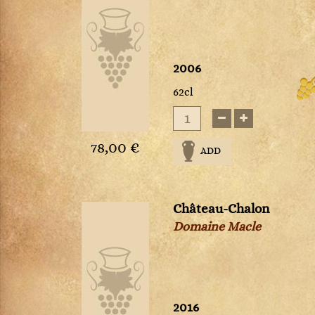
Rhum
Richebourg
Riesling
Roederer
2006
Rosae Vino Rosso
62cl
Rosso Di Montalcino
Roussette de Savoie
Rully
78,00 €
ADD
Saint-Aubin
Saint-Emilion
Saint-Estèphe
Château-Chalon
Saint-Joseph
Saint-Julien
Domaine Macle
Saint-Véran
Sancerre
Santenay
Saumur Champigny
2016