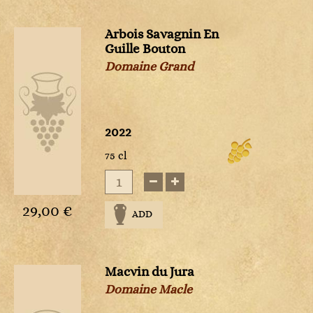
Sweet
Rosé
Sweet
White
4
2025
NM
Non
Rosé
Rosé
millésimé
Arbois Savagnin En
White
White
White
Guille Bouton
Sweet
Sweet
Domaine Grand
White
White
2022
75 cl
vais
aces
29,00 €
ADD
Macvin du Jura
Domaine Macle