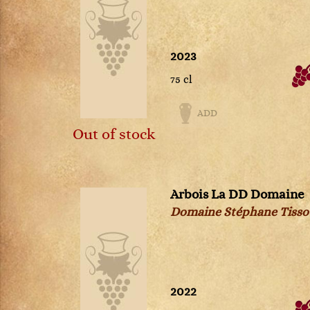
Petit Chablis
Châteauneuf-du-pape
Pommard
Chevalier-Montrachet
Pouilly-Fuissé
Chianti Classico
Pouilly-Loché
2023
Chignin-Bergeron
Puligny-Montrachet
75 cl
Chinon
Richebourg
Cognac
Rully
ADD
Condrieu
Saint-Aubin
Out of stock
Cornas
Saint-Romain
Corton
Saint-Véran
Corton-Charlemagne
Santenay
Côte-de-Provence
Savigny-lès-Beaune
Arbois La DD Domaine
Côte-Rôtie
Viré-Clessé
Domaine Stéphane Tisso
Côtes de Brouilly
Volnay
Côtes du Jura
Vosne-Romanée
Côtes du Rhône
Crémant de Bourgogne
Crozes-Hermitage
2022
Dolcetto d'Alba