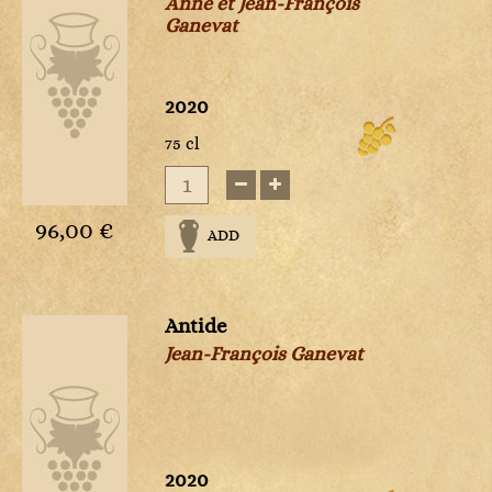
Anne et Jean-François
Ganevat
2020
75 cl
96,00 €
ADD
Antide
Jean-François Ganevat
2020