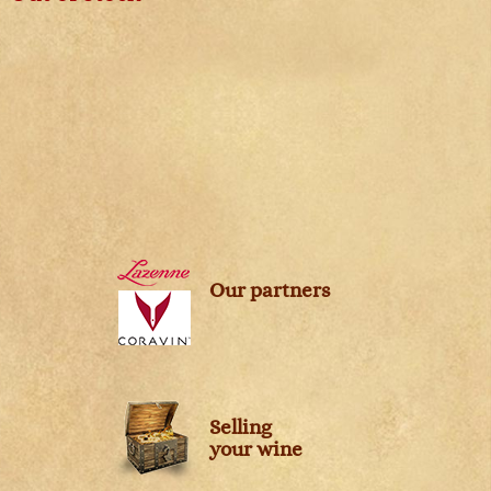
Our partners
Selling
your wine