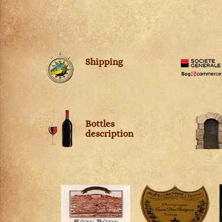
Petit Chablis
Châteauneuf-du-pape
Pommard
Chevalier-Montrachet
Pouilly-Fuissé
Chianti Classico
Pouilly-Loché
Chignin-Bergeron
Puligny-Montrachet
Chinon
Shipping
Richebourg
Cognac
Rully
Condrieu
Saint-Aubin
Cornas
Saint-Romain
Corton
Saint-Véran
Corton-Charlemagne
Bottles
Santenay
Côte-de-Provence
description
Savigny-lès-Beaune
Côte-Rôtie
Viré-Clessé
Côtes de Brouilly
Volnay
Côtes du Jura
Vosne-Romanée
Côtes du Rhône
Crémant de Bourgogne
Crozes-Hermitage
Dolcetto d'Alba