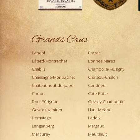
Dom Pérignon
Etna Rosso
Fixin
Génépi
Grands Crus
Gevrey-Chambertin
Gewurztraminer
Gigondas
Bandol
Barsac
Gin
Bâtard-Montrachet
Bonnes Mares
Haut-Médoc
Chablis
Chambolle-Musigny
Hermitage
Chassagne-Montrachet
Château-Chalon
Jurançon
Châteauneuf-du-pape
Condrieu
Ladoix
Corton
Côte-Rôtie
Langenberg
Dom Pérignon
Gevrey-Chambertin
Limoncello
Gewurztraminer
Haut-Médoc
Madiran
Hermitage
Ladoix
Margaux
Langenberg
Margaux
Mercurey
Mercurey
Meursault
Meursault