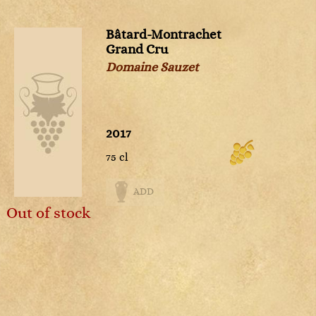
Sweet
Rosé
Sweet
White
4
2025
NM
Non
Rosé
Rosé
millésimé
Bâtard-Montrachet
White
White
White
Grand Cru
Sweet
Sweet
Domaine Sauzet
White
White
2017
75 cl
vais
aces
ADD
Out of stock