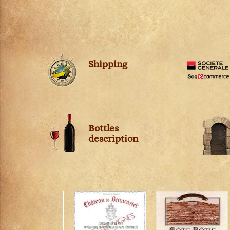
Petit Chablis
Châteauneuf-du-pape
Pommard
Chevalier-Montrachet
Pouilly-Fuissé
Chianti Classico
Pouilly-Loché
Chignin-Bergeron
Puligny-Montrachet
Chinon
Shipping
Richebourg
Cognac
Rully
Condrieu
Saint-Aubin
Cornas
Saint-Romain
Corton
Saint-Véran
Corton-Charlemagne
Bottles
Santenay
Côte-de-Provence
description
Savigny-lès-Beaune
Côte-Rôtie
Viré-Clessé
Côtes de Brouilly
Volnay
Côtes du Jura
Vosne-Romanée
Côtes du Rhône
Crémant de Bourgogne
Crozes-Hermitage
Dolcetto d'Alba