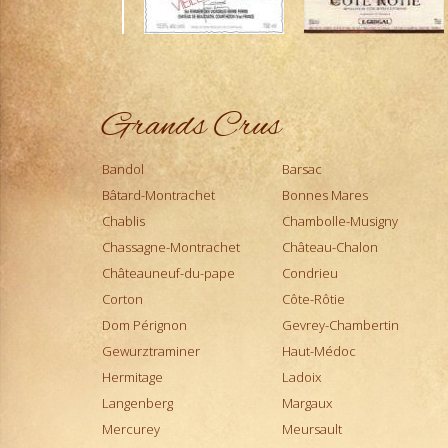
Dom Pérignon
Etna Rosso
Fixin
Génépi
Grands Crus
Gevrey-Chambertin
Gewurztraminer
Gigondas
Bandol
Barsac
Gin
Bâtard-Montrachet
Bonnes Mares
Haut-Médoc
Chablis
Chambolle-Musigny
Hermitage
Chassagne-Montrachet
Château-Chalon
Jurançon
Châteauneuf-du-pape
Condrieu
Ladoix
Corton
Côte-Rôtie
Langenberg
Dom Pérignon
Gevrey-Chambertin
Limoncello
Gewurztraminer
Haut-Médoc
Madiran
Hermitage
Ladoix
Margaux
Langenberg
Margaux
Mercurey
Mercurey
Meursault
Meursault