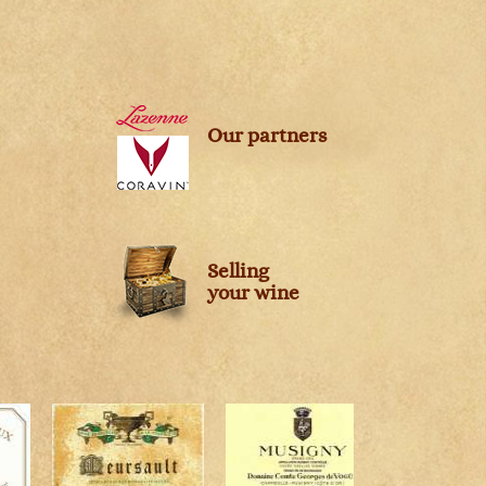
s
Our partners
Selling
your wine