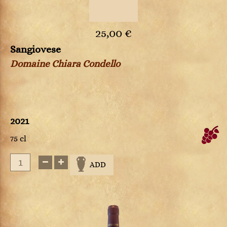
25,00 €
Sangiovese
Domaine Chiara Condello
2021
75 cl
ADD