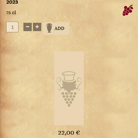
2023
75 cl
ADD
22,00 €