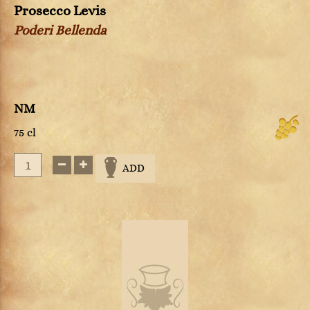
Prosecco Levis
Poderi Bellenda
NM
75 cl
ADD