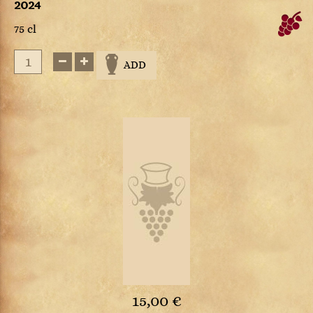
2024
75 cl
ADD
15,00 €