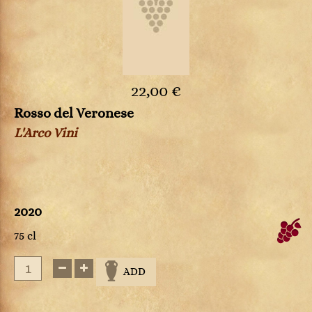
22,00 €
Rosso del Veronese
L'Arco Vini
2020
75 cl
ADD