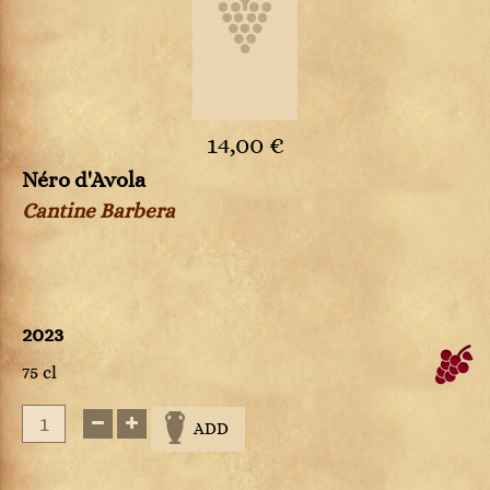
14,00 €
Néro d'Avola
Cantine Barbera
2023
75 cl
ADD