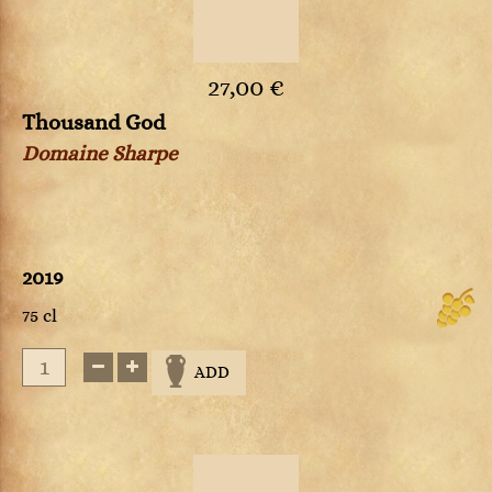
27,00 €
Thousand God
Domaine Sharpe
2019
75 cl
ADD