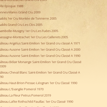
lle Epoque 1988
nnes-Mares Grand Cru 2009
ablis 1er Cru Montée de Tonnerre 2005
ablis Grand Cru Les Clos 2005
ambolle-Musigny 1er Cru Les Fuées 2005
assagne-Montrachet 1er Cru Les Caillerets 2005
âteau Angélus Saint-Emilion 1er Grand cru classé A 1971
âteau Ausone Saint-Emilion 1er Grand Cru Classé A 2000
âteau Ausone Saint-Emilion 1er Grand Cru Classé A 1990
âteau Bélair Monange Saint-Emilion 1er Grand Cru Classé
2009
âteau Cheval Blanc Saint-Emilion 1er Grand Cru Classé A
90
âteau Haut-Brion Pessac-Léognan 1er Cru Classé 1990
âteau L'Evangile Pomerol 1970
âteau La Fleur Petrus Pomerol 2019
âteau Lafite Rothschild Pauillac 1er Cru Classé 1990