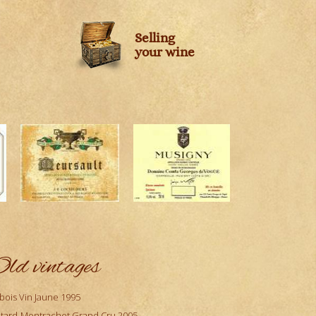
Selling
your wine
ld vintages
bois Vin Jaune 1995
tard-Montrachet Grand Cru 2005