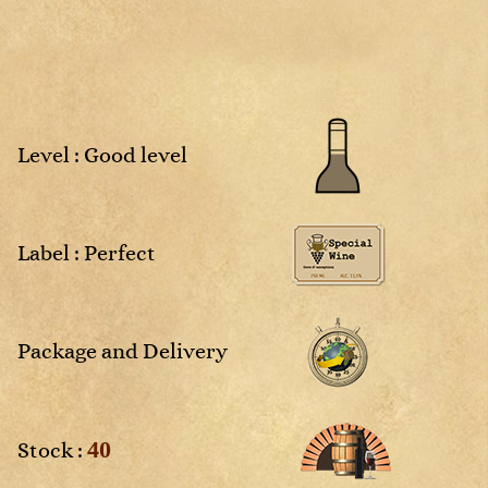
Sweet
Rosé
Sweet
White
4
2025
NM
Non
Rosé
Rosé
millésimé
White
White
White
Sweet
Sweet
White
White
Level : Good level
vais
Label : Perfect
aces
Package and Delivery
40
Stock :