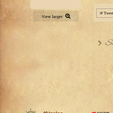
Petit Chablis
Châteauneuf-du-pape
Pommard
Chevalier-Montrachet
Pouilly-Fuissé
Twee
Chianti Classico
View larger
Pouilly-Loché
Chignin-Bergeron
Puligny-Montrachet
Chinon
Richebourg
Cognac
Rully
Su
Condrieu
Saint-Aubin
Cornas
Saint-Romain
Corton
Saint-Véran
Corton-Charlemagne
Santenay
Côte-de-Provence
Savigny-lès-Beaune
Côte-Rôtie
Viré-Clessé
Côtes de Brouilly
Volnay
Côtes du Jura
Vosne-Romanée
Côtes du Rhône
Crémant de Bourgogne
Crozes-Hermitage
Dolcetto d'Alba