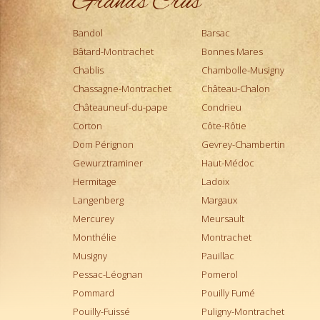
Grands Crus
Montepulciano d'Abruzzo
Montrachet
Bandol
Barsac
Morgon
Bâtard-Montrachet
Bonnes Mares
Moulin-à-Vent
Chablis
Chambolle-Musigny
Muscadet
Chassagne-Montrachet
Château-Chalon
Musigny
Châteauneuf-du-pape
Condrieu
Nebbiolo d'Alba
Corton
Côte-Rôtie
Pauillac
Dom Pérignon
Gevrey-Chambertin
Pernand-Vergelesses
Gewurztraminer
Haut-Médoc
Pessac-Léognan
Hermitage
Ladoix
Petit Chablis
Langenberg
Margaux
Pomerol
Mercurey
Meursault
Pommard
Monthélie
Montrachet
Ports
Musigny
Pauillac
Pouilly Fumé
Pessac-Léognan
Pomerol
Pouilly-Fuissé
Pommard
Pouilly Fumé
Pouilly-sur-Loire
Pouilly-Fuissé
Puligny-Montrachet
Puligny-Montrachet