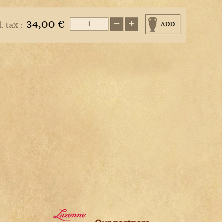
s
34,00 €
l. tax :
ADD