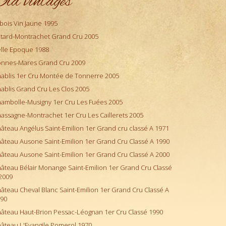
ld vintages
bois Vin Jaune 1995
tard-Montrachet Grand Cru 2005
lle Epoque 1988
nnes-Mares Grand Cru 2009
ablis 1er Cru Montée de Tonnerre 2005
ablis Grand Cru Les Clos 2005
ambolle-Musigny 1er Cru Les Fuées 2005
assagne-Montrachet 1er Cru Les Caillerets 2005
âteau Angélus Saint-Emilion 1er Grand cru classé A 1971
âteau Ausone Saint-Emilion 1er Grand Cru Classé A 1990
âteau Ausone Saint-Emilion 1er Grand Cru Classé A 2000
âteau Bélair Monange Saint-Emilion 1er Grand Cru Classé
2009
âteau Cheval Blanc Saint-Emilion 1er Grand Cru Classé A
90
âteau Haut-Brion Pessac-Léognan 1er Cru Classé 1990
âteau L'Evangile Pomerol 1970