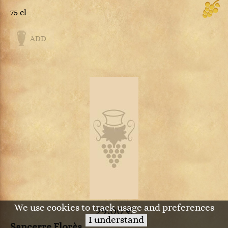
75 cl
ADD
We use cookies to track usage and preferences
29,00 €
I understand
Sancerre Florès