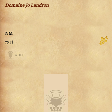
Domaine Jo Landron
NM
75 cl
ADD