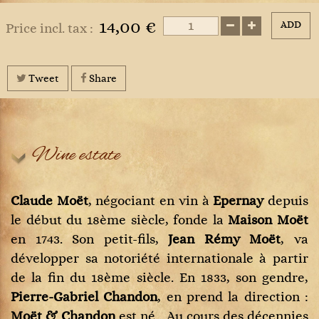
14,00 €
ADD
Price incl. tax :
Tweet
Share
Wine estate
Claude Moët
, négociant en vin à
Epernay
depuis
le début du 18ème siècle, fonde la
Maison Moët
en 1743. Son petit-fils,
Jean Rémy Moët
, va
développer sa notoriété internationale à partir
de la fin du 18ème siècle. En 1833, son gendre,
Pierre-Gabriel Chandon
, en prend la direction :
Moët & Chandon
est né... Au cours des décennies