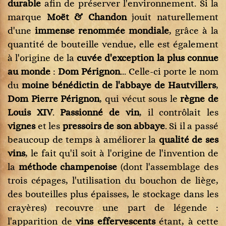
durable
afin de préserver l'environnement. Si la
marque
Moët & Chandon
jouit naturellement
d'une
immense renommée mondiale
, grâce à la
quantité de bouteille vendue, elle est également
à l'origine de la
cuvée d'exception la plus connue
au monde
:
Dom Pérignon
... Celle-ci porte le nom
du
moine bénédictin de l'abbaye de Hautvillers
,
Dom Pierre Pérignon
, qui vécut sous le
règne de
Louis XIV
.
Passionné de vin
, il contrôlait les
vignes
et les
pressoirs de son abbaye
. Si il a passé
beaucoup de temps à améliorer la
qualité de ses
vins
, le fait qu'il soit à l'origine de l'invention de
la
méthode champenoise
(dont l'assemblage des
trois cépages, l'utilisation du bouchon de liège,
des bouteilles plus épaisses, le stockage dans les
crayères) recouvre une part de légende :
l'apparition de
vins effervescents
étant, à cette