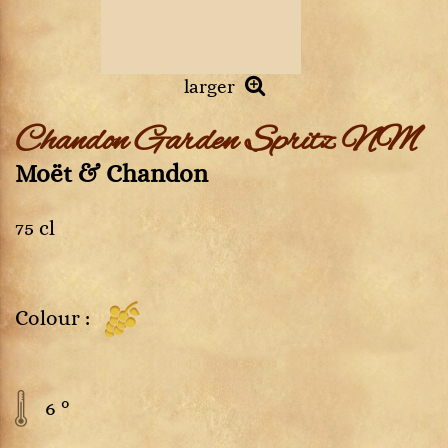
larger
Chandon Garden Spritz NM
Moët & Chandon
75 cl
Colour :
6 °