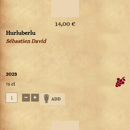
14,00 €
Hurluberlu
Sébastien David
2023
75 cl
ADD