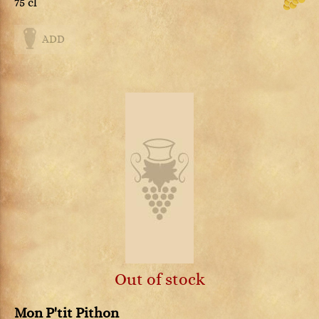
75 cl
ADD
Out of stock
Mon P'tit Pithon