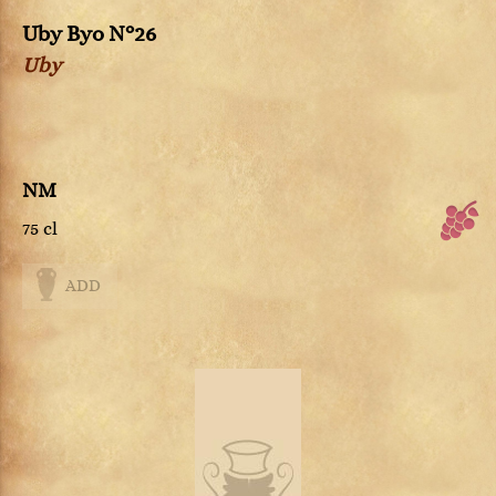
Uby Byo N°26
Uby
NM
75 cl
ADD