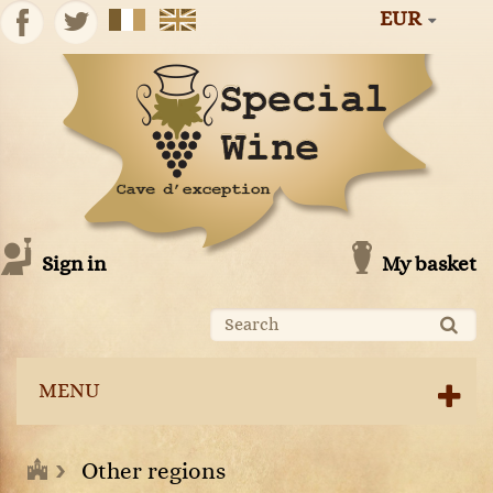
EUR
Sign in
My basket
MENU
Other regions