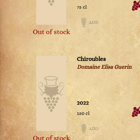
Sauternes
75 cl
Savigny-lès-Beaune
Schoenenbourg
ADD
Tavel
Out of stock
Tokaji
Trebbiano d'Abruzzo
Trévallon
Triennes IGP
Chiroubles
Viré-Clessé
Domaine Elisa Guerin
Vodka
Volnay
Vosne-Romanée
Whiskey
2022
150 cl
ADD
Out of stock