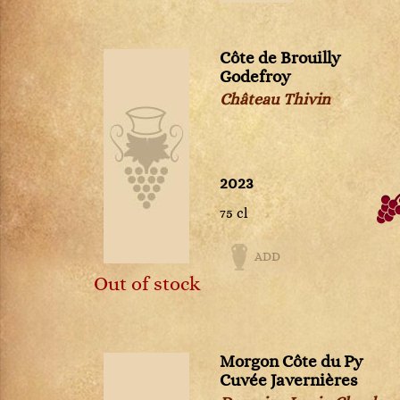
Montepulciano d'Abruzzo
Montrachet
Côte de Brouilly
Morgon
Godefroy
Moulin-à-Vent
Château Thivin
Muscadet
Musigny
Nebbiolo d'Alba
Pauillac
2023
Pernand-Vergelesses
75 cl
Pessac-Léognan
Petit Chablis
ADD
Pomerol
Out of stock
Pommard
Ports
Pouilly Fumé
Pouilly-Fuissé
Morgon Côte du Py
Pouilly-sur-Loire
Cuvée Javernières
Puligny-Montrachet