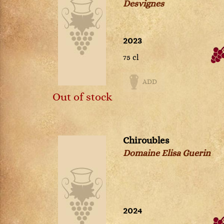
Petit Chablis
Desvignes
Châteauneuf-du-pape
Pommard
Chevalier-Montrachet
Pouilly-Fuissé
Chianti Classico
Pouilly-Loché
2023
Chignin-Bergeron
Puligny-Montrachet
75 cl
Chinon
Richebourg
Cognac
Rully
ADD
Condrieu
Saint-Aubin
Out of stock
Cornas
Saint-Romain
Corton
Saint-Véran
Corton-Charlemagne
Santenay
Côte-de-Provence
Savigny-lès-Beaune
Chiroubles
Côte-Rôtie
Viré-Clessé
Domaine Elisa Guerin
Côtes de Brouilly
Volnay
Côtes du Jura
Vosne-Romanée
Côtes du Rhône
Crémant de Bourgogne
Crozes-Hermitage
2024
Dolcetto d'Alba