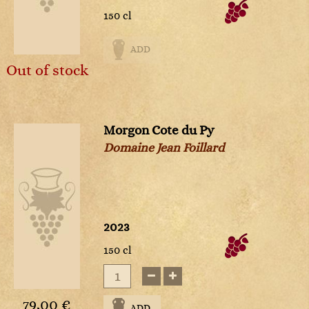
150 cl
ADD
Out of stock
Morgon Cote du Py
Domaine Jean Foillard
2023
150 cl
79,00 €
ADD