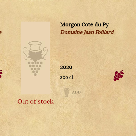
Domaine Antoine Sanzay
Domaine Armand Rousseau
Domaine Arnaud Ente
Domaine Bernard Gripa
Morgon Cote du Py
Domaine Berthaut-Gerbet
e
Domaine Jean Foillard
Domaine Blard et Fils
Domaine Bonneau du Martray
Domaine Buisson
Domaine Camin Larredya
2020
Domaine Camp Del Mas
Domaine Cauhapé
300 cl
Domaine Chandon de Briailles
Domaine Charvin
ADD
Domaine Chiara Condello
Out of stock
Domaine Claude Dugat
Domaine Coche-Dury
Domaine Comte Abbatucci
Domaine Corsin