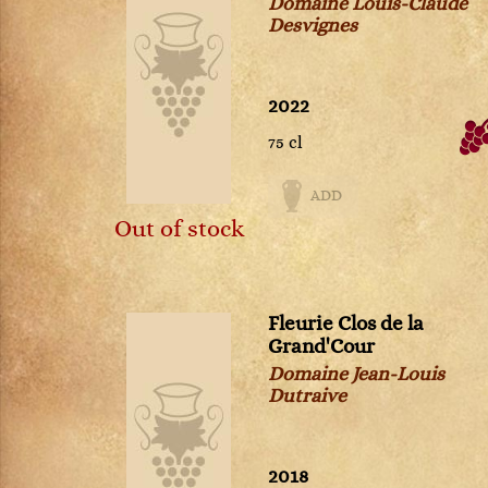
Domaine Louis-Claude
Rhum
Desvignes
Richebourg
Riesling
Roederer
2022
Rosae Vino Rosso
75 cl
Rosso Di Montalcino
Roussette de Savoie
ADD
Rully
Out of stock
Saint-Aubin
Saint-Emilion
Saint-Estèphe
Fleurie Clos de la
Saint-Joseph
Grand'Cour
Saint-Julien
Domaine Jean-Louis
Saint-Véran
Dutraive
Sancerre
Santenay
Saumur Champigny
2018