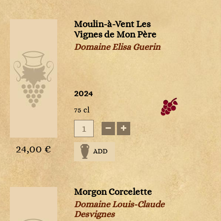
Sweet
Rosé
Sweet
White
4
2025
NM
Non
Rosé
Rosé
millésimé
Moulin-à-Vent Les
White
White
White
Vignes de Mon Père
Sweet
Sweet
Domaine Elisa Guerin
White
White
2024
75 cl
vais
aces
24,00 €
ADD
Morgon Corcelette
Domaine Louis-Claude
Desvignes