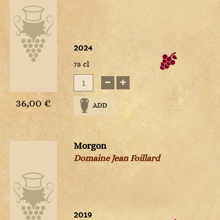
2024
75 cl
36,00 €
ADD
Morgon
Domaine Jean Foillard
2019