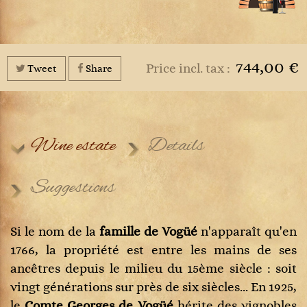
744,00 €
Price incl. tax :
Tweet
Share
Wine estate
Details
Suggestions
Si le nom de la
famille
de Vogüé
n'apparaît qu'en
1766, la propriété est entre les mains de ses
ancêtres depuis le milieu du 15ème siècle : soit
vingt générations sur près de six siècles... En 1925,
le
Comte Georges de Vogüé
hérite des vignobles