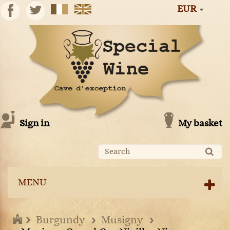
EUR
Sign in
My basket
MENU
Burgundy
Musigny