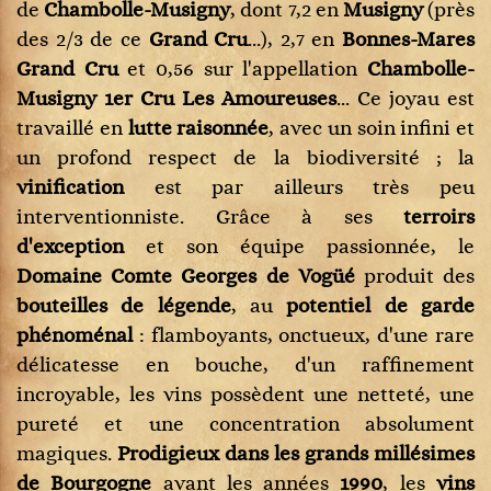
de
Chambolle-Musigny
, dont 7,2 en
Musigny
(près
des 2/3 de ce
Grand Cru
...), 2,7 en
Bonnes-Mares
Grand Cru
et 0,56 sur l'appellation
Chambolle-
Musigny 1er Cru Les Amoureuses
... Ce joyau est
travaillé en
lutte raisonnée
, avec un soin infini et
un profond respect de la biodiversité ; la
vinification
est par ailleurs très peu
interventionniste. Grâce à ses
terroirs
d'exception
et son équipe passionnée, le
Domaine Comte Georges de Vogüé
produit des
bouteilles de légende
, au
potentiel de garde
phénoménal
: flamboyants, onctueux, d'une rare
délicatesse en bouche, d'un raffinement
incroyable, les vins possèdent une netteté, une
pureté et une concentration absolument
magiques.
Prodigieux dans les grands millésimes
de Bourgogne
avant les années
1990
, les
vins