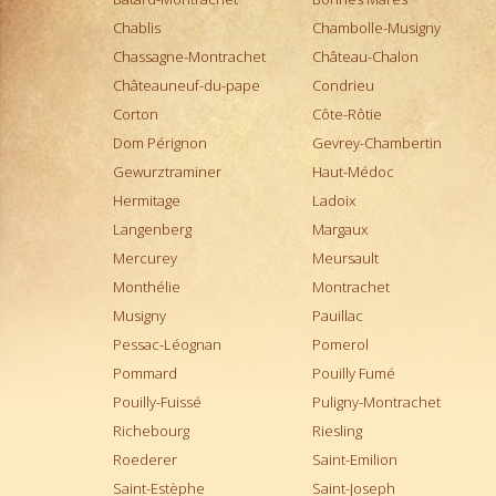
Montepulciano d'Abruzzo
Chablis
Chambolle-Musigny
Montrachet
Chassagne-Montrachet
Château-Chalon
Morgon
Châteauneuf-du-pape
Condrieu
Moulin-à-Vent
Corton
Côte-Rôtie
Muscadet
Dom Pérignon
Gevrey-Chambertin
Musigny
Gewurztraminer
Haut-Médoc
Nebbiolo d'Alba
Hermitage
Ladoix
Pauillac
Langenberg
Margaux
Pernand-Vergelesses
Mercurey
Meursault
Pessac-Léognan
Monthélie
Montrachet
Petit Chablis
Musigny
Pauillac
Pomerol
Pessac-Léognan
Pomerol
Pommard
Pommard
Pouilly Fumé
Ports
Pouilly-Fuissé
Puligny-Montrachet
Pouilly Fumé
Richebourg
Riesling
Pouilly-Fuissé
Roederer
Saint-Emilion
Pouilly-sur-Loire
Saint-Estèphe
Saint-Joseph
Puligny-Montrachet