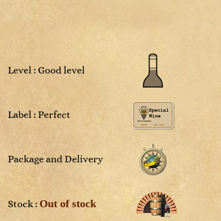
Sweet
Rosé
Sweet
White
4
2025
NM
Non
Rosé
Rosé
millésimé
White
White
White
Sweet
Sweet
White
White
Level : Good level
vais
Label : Perfect
aces
Package and Delivery
Out of stock
Stock :