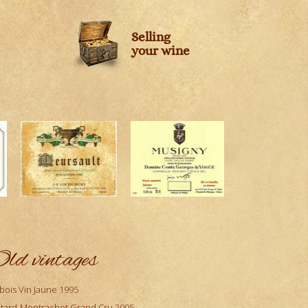
Selling
your wine
ld vintages
bois Vin Jaune 1995
tard-Montrachet Grand Cru 2005