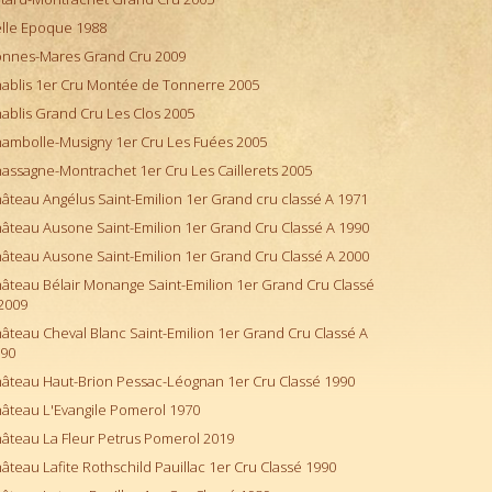
lle Epoque 1988
nnes-Mares Grand Cru 2009
ablis 1er Cru Montée de Tonnerre 2005
ablis Grand Cru Les Clos 2005
ambolle-Musigny 1er Cru Les Fuées 2005
assagne-Montrachet 1er Cru Les Caillerets 2005
âteau Angélus Saint-Emilion 1er Grand cru classé A 1971
âteau Ausone Saint-Emilion 1er Grand Cru Classé A 1990
âteau Ausone Saint-Emilion 1er Grand Cru Classé A 2000
âteau Bélair Monange Saint-Emilion 1er Grand Cru Classé
2009
âteau Cheval Blanc Saint-Emilion 1er Grand Cru Classé A
90
âteau Haut-Brion Pessac-Léognan 1er Cru Classé 1990
âteau L'Evangile Pomerol 1970
âteau La Fleur Petrus Pomerol 2019
âteau Lafite Rothschild Pauillac 1er Cru Classé 1990