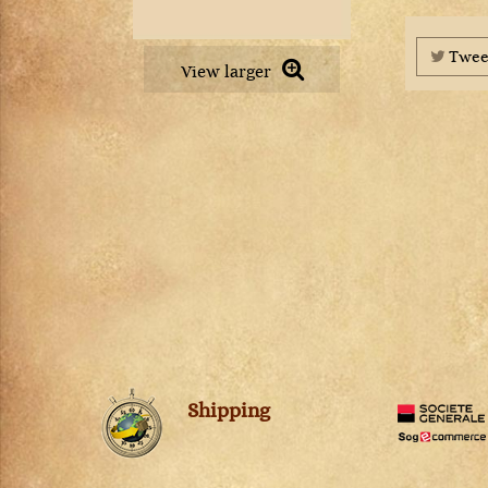
Petit Chablis
Châteauneuf-du-pape
Pommard
Chevalier-Montrachet
Pouilly-Fuissé
Twee
Chianti Classico
View larger
Pouilly-Loché
Chignin-Bergeron
Puligny-Montrachet
Chinon
Richebourg
Cognac
Rully
Condrieu
Saint-Aubin
Cornas
Saint-Romain
Corton
Saint-Véran
Corton-Charlemagne
Santenay
Côte-de-Provence
Savigny-lès-Beaune
Côte-Rôtie
Viré-Clessé
Côtes de Brouilly
Volnay
Côtes du Jura
Vosne-Romanée
Côtes du Rhône
Shipping
Crémant de Bourgogne
Crozes-Hermitage
Dolcetto d'Alba