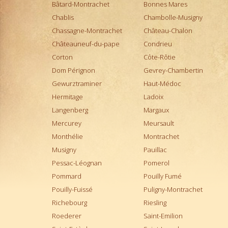
Sauternes
Bâtard-Montrachet
Bonnes Mares
Savigny-lès-Beaune
Chablis
Chambolle-Musigny
Schoenenbourg
Chassagne-Montrachet
Château-Chalon
Tavel
Châteauneuf-du-pape
Condrieu
Tokaji
Corton
Côte-Rôtie
Trebbiano d'Abruzzo
Dom Pérignon
Gevrey-Chambertin
Trévallon
Gewurztraminer
Haut-Médoc
Triennes IGP
Hermitage
Ladoix
Viré-Clessé
Langenberg
Margaux
Vodka
Mercurey
Meursault
Volnay
Monthélie
Montrachet
Vosne-Romanée
Musigny
Pauillac
Whiskey
Pessac-Léognan
Pomerol
Pommard
Pouilly Fumé
Pouilly-Fuissé
Puligny-Montrachet
Richebourg
Riesling
Roederer
Saint-Emilion