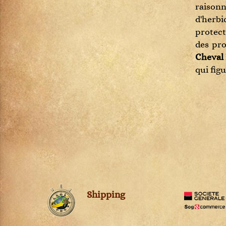
raisonn
Montepulciano d'Abruzzo
d'herbi
Montrachet
protect
Morgon
des pro
Moulin-à-Vent
Cheval
Muscadet
qui fi
Musigny
Nebbiolo d'Alba
Pauillac
Pernand-Vergelesses
Pessac-Léognan
Petit Chablis
Pomerol
Pommard
Ports
Pouilly Fumé
Shipping
Pouilly-Fuissé
Pouilly-sur-Loire
Puligny-Montrachet