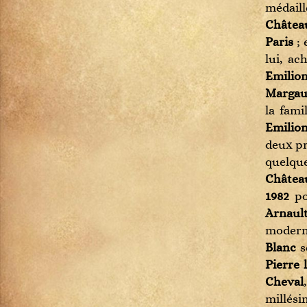
médaill
Dom Pérignon
Châtea
Etna Rosso
Paris
; 
Fixin
lui, a
Génépi
Emilio
Gevrey-Chambertin
Marga
Gewurztraminer
la fami
Gigondas
Emilio
Gin
deux pr
Haut-Médoc
quelque
Hermitage
Châtea
Jurançon
1982
po
Ladoix
Arnaul
Langenberg
moderne
Limoncello
Blanc
s
Madiran
Pierre 
Margaux
Cheval
Mercurey
millés
Meursault