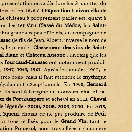
eprésentation orne dès lors les étiquettes du
ois-ci, en 1878 à l'
Exposition Universelle de
 Le château à proprement parler est, quant à
mme les
1er Cru Classé du Médoc
, les
Saint-
plus grands repas officiels, en compagnie de
ussac
(le fils de Jean, Albert, inverse le nom de
955, le premier
Classement des vins de Saint-
l Blanc
et
Château Ausone
; un rang que les
es
Fourcaud-Laussac
ont notamment produit
, 1947, 1949, 1961
. Après les années 1960, le
rès bons, mais il faut attendre le
mythique
également exceptionnels. En 1998,
Bernard
. Ils sont à l'origine du nouveau chai ultra-
ian de Portzamparc
et achevé en 2011.
Cheval
de légende
:
2000, 2005, 2009, 2010
. En 2015,
u Yquem
, choisit de ne pas produire de
Petit
ont tous utilisés pour le
Grand Vin
, tant le
llation
Pomerol
, sont travaillées de manière