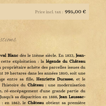
s
995,00 €
Price incl. tax :
stions
val Blanc
dès le 15ème siècle. En 1832,
Jean-
 cette exploitation : la
légende du Château
 propriétaire achète des parcelles issues du
nt 39 hectares dans les années 1850, soit une
ge entre sa fille,
Henriette Ducasse
, et le
l'histoire du
Château
: une modernisation
ge, ré-encépagement d'une grande partie du
. Jusqu'à sa disparition en 1888,
Jean Laussac-
: en 1862, le
Château
obtient sa première