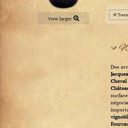
Petit Chablis
Châteauneuf-du-pape
Pommard
Chevalier-Montrachet
Pouilly-Fuissé
Twee
Chianti Classico
View larger
Pouilly-Loché
Chignin-Bergeron
Puligny-Montrachet
Chinon
Richebourg
Cognac
Rully
Wi
Condrieu
Saint-Aubin
Cornas
Saint-Romain
Corton
Saint-Véran
Des arc
Corton-Charlemagne
Santenay
Jacque
Côte-de-Provence
Savigny-lès-Beaune
Cheval
Côte-Rôtie
Viré-Clessé
Châtea
Côtes de Brouilly
Volnay
surface
Côtes du Jura
Vosne-Romanée
négoci
Côtes du Rhône
importa
Crémant de Bourgogne
vignobl
Crozes-Hermitage
Fourca
Dolcetto d'Alba