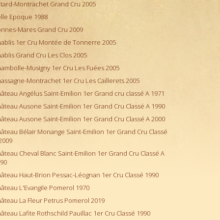
tard-Montrachet Grand Cru 2005
lle Epoque 1988
nnes-Mares Grand Cru 2009
ablis 1er Cru Montée de Tonnerre 2005
ablis Grand Cru Les Clos 2005
ambolle-Musigny 1er Cru Les Fuées 2005
assagne-Montrachet 1er Cru Les Caillerets 2005
âteau Angélus Saint-Emilion 1er Grand cru classé A 1971
âteau Ausone Saint-Emilion 1er Grand Cru Classé A 1990
âteau Ausone Saint-Emilion 1er Grand Cru Classé A 2000
âteau Bélair Monange Saint-Emilion 1er Grand Cru Classé
2009
âteau Cheval Blanc Saint-Emilion 1er Grand Cru Classé A
90
âteau Haut-Brion Pessac-Léognan 1er Cru Classé 1990
âteau L'Evangile Pomerol 1970
âteau La Fleur Petrus Pomerol 2019
âteau Lafite Rothschild Pauillac 1er Cru Classé 1990