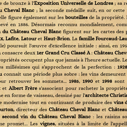
Domaine Marquis d'Angerville
Domaine Camp Del Mas
Sab's
e de bronze à l'
Exposition Universelle de Londres
; sa r
Château Palmer
Enrico Rivetto
Château Beauregard
Domaine Méo-Camuzet
Domaine Cauhapé
Seedlip
u Cheval Blanc
; la seconde médaille suit, en or cette f
Château Rieussec
Giacomo Conterno
Château Bélair Monange
Domaine Merlin
Domaine Comte Abbatucci
Suntory Whisky
elle figure également sur les
bouteilles
de la propriété.
Château Roc de Cambes
Giuseppe Rinaldi
Château Bouscassé
Domaine Michel
Domaine de l'Aitonnement
Talisker
chevé en 1886. Désormais reconnu mondialement, co
Château Sigalas Rabaud
Kiralyudvar
Château Branaire-Ducru
Domaine Michel Lafarge
Domaine de La Grange des Pères
Tanqueray
n du Château Cheval Blanc
figurent sur les cartes des 
Château Talbot
L'Arco Vini
Château Cantemerle
Domaine Moreau-Naudet
Domaine de La Taille aux Loups / Jacky
Taylor's
ux
,
Lafite
,
Latour
et
Haut-Brion
. La
famille Fourcaud-La
Château Tertre Roteboeuf
Marie-Thérèse Chappaz
Château Carbonnieux
Blot
Domaine Nudant
The Dalmore
lle) poursuit l'œuvre d'excellence initiale : ainsi, en 1
Château Tour de Marbuzet
Monterosso
Château Cheval Blanc
Domaine Pavelot
Domaine de Montcalmès
The Macallan
n
consacre deux
1er Grand Cru Classé A
:
Château Cheva
Château Vieux Taillefer
Oro Di Amalfi
Château Climens
Domaine Philippe Livera
Domaine de Trévallon
Trois Rivières
opriétés occupent plus que jamais à l'heure actuelle. L
Château Yquem
Penfolds
Château Cos d'Estournel
Domaine Pommier
Domaine de Triennes
Volcan
s millésimes qui s'approchent de la perfection :
1928
Clos Fourtet
Peter Jakob Kühn
Château Coutet
Domaine Ramonet
Domaine Deiss
Whistle Pig
u
connait une période plus sobre : les vins demeurent t
Clos Puy Arnaud
Poderi Aldo Conterno
Château d'Esclans
Domaine Raveneau
Domaine des Ardoisières
Zacapa
ur retrouver les sommets...
1985
,
1990
et
1998
sont 
Domaine de Cambes
Poderi Bellenda
Château d'Issan
Domaine Robert Chevillon
Domaine Didier Dagueneau
t
et
Albert Frère
s'associent pour racheter la propriété
Domaine de Chevalier
Poderi Sanguineto
Château de Beaucastel
Domaine Roulot
Domaine du Gringet
 en forme de vaisseau, dessiné par l'
architecte Christ
Petrus
Poggio Di Sotto
Château de Chamirey
Domaine Saint-Jacques
Domaine Dupasquier
e modernise tout en continuant de produire des
vins 
Vieux Château Certan
Soldera
Château de Fargues
Domaine Sauzet
Domaine Elisa Guerin
lurton
, directeur des
Château Cheval Blanc
et
Châtea
Tenuta Il Poggione
Château de Pez
Domaine Séraphin
Domaine Fabien Jouves
,
second vin du Château Cheval Blanc
: les raisins s
Terrazas de los Andes
Château de Pibarnon
Domaine Sylvie Esmonin
Domaine Fabien Trosset
ime promet... Les
vignes
, situées à la limite de l'appe
Château Ducru-Beaucaillou