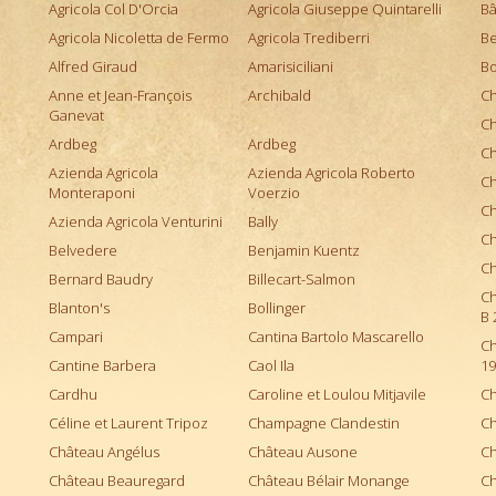
Château Vieux Taillefer
Agricola Col D'Orcia
Agricola Giuseppe Quintarelli
Bâ
Philippe Chesnelong
Château Yquem
Agricola Nicoletta de Fermo
Agricola Trediberri
Be
Pinard Brothers
Claude Dugat
Alfred Giraud
Amarisiciliani
Bo
Roc d'Anglade
Clos des Fées
Anne et Jean-François
Sébastien David
Archibald
Ch
Clos Fourtet
Ganevat
Spiegelau
Ch
Clos Puy Arnaud
Ardbeg
Ardbeg
Uby
Ch
Clos Rougeard
Azienda Agricola
Azienda Agricola Roberto
Ch
Monteraponi
Cloudy Bay
Voerzio
Ch
Commendatore Giovan Battista Burlotto
Azienda Agricola Venturini
Bally
Ch
De Sousa
Belvedere
Benjamin Kuentz
Ch
Delord
Bernard Baudry
Billecart-Salmon
Ch
Diplomatico
Blanton's
Bollinger
B 
Distillerie de Saint-Gervais
Campari
Cantina Bartolo Mascarello
Ch
Domaine Alain Graillot
Cantine Barbera
Caol Ila
19
Domaine Alain Voge
Cardhu
Caroline et Loulou Mitjavile
Ch
Domaine Albert Boxler
Céline et Laurent Tripoz
Champagne Clandestin
Ch
Domaine Anne Gros
Château Angélus
Château Ausone
Ch
Domaine Antoine Jobard
Château Beauregard
Château Bélair Monange
Ch