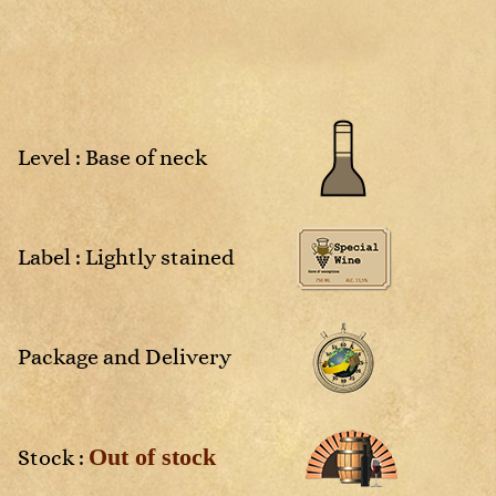
Sweet
Rosé
Sweet
White
4
2025
NM
Non
Rosé
Rosé
millésimé
White
White
White
Sweet
Sweet
White
White
Level : Base of neck
vais
Label : Lightly stained
aces
Package and Delivery
Out of stock
Stock :