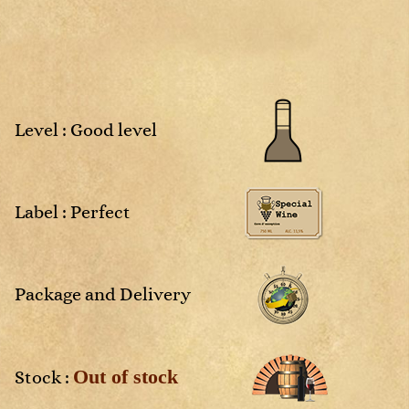
Sweet
Rosé
Sweet
White
4
2025
NM
Non
Rosé
Rosé
millésimé
White
White
White
Sweet
Sweet
White
White
Level : Good level
vais
Label : Perfect
aces
Package and Delivery
Out of stock
Stock :