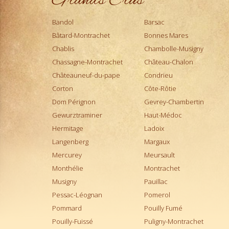
Grands Crus
Montepulciano d'Abruzzo
Bandol
Barsac
Montrachet
Bâtard-Montrachet
Bonnes Mares
Morgon
Chablis
Moulin-à-Vent
Chambolle-Musigny
Muscadet
Chassagne-Montrachet
Château-Chalon
Musigny
Châteauneuf-du-pape
Condrieu
Nebbiolo d'Alba
Corton
Côte-Rôtie
Pauillac
Dom Pérignon
Gevrey-Chambertin
Pernand-Vergelesses
Gewurztraminer
Haut-Médoc
Pessac-Léognan
Hermitage
Ladoix
Petit Chablis
Langenberg
Margaux
Pomerol
Mercurey
Meursault
Pommard
Monthélie
Montrachet
Ports
Musigny
Pauillac
Pouilly Fumé
Pessac-Léognan
Pomerol
Pouilly-Fuissé
Pommard
Pouilly Fumé
Pouilly-sur-Loire
Pouilly-Fuissé
Puligny-Montrachet
Puligny-Montrachet