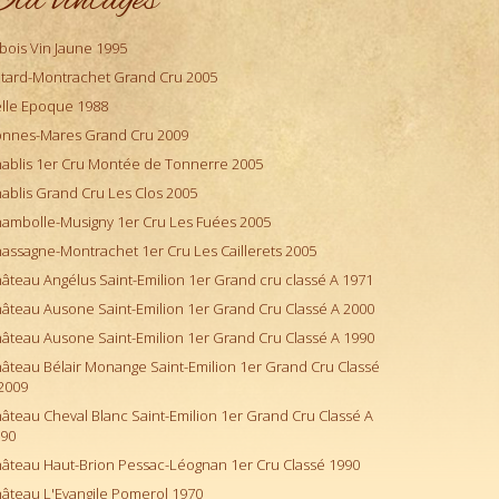
ld vintages
bois Vin Jaune 1995
tard-Montrachet Grand Cru 2005
lle Epoque 1988
nnes-Mares Grand Cru 2009
ablis 1er Cru Montée de Tonnerre 2005
ablis Grand Cru Les Clos 2005
ambolle-Musigny 1er Cru Les Fuées 2005
assagne-Montrachet 1er Cru Les Caillerets 2005
âteau Angélus Saint-Emilion 1er Grand cru classé A 1971
âteau Ausone Saint-Emilion 1er Grand Cru Classé A 2000
âteau Ausone Saint-Emilion 1er Grand Cru Classé A 1990
âteau Bélair Monange Saint-Emilion 1er Grand Cru Classé
2009
âteau Cheval Blanc Saint-Emilion 1er Grand Cru Classé A
90
âteau Haut-Brion Pessac-Léognan 1er Cru Classé 1990
âteau L'Evangile Pomerol 1970