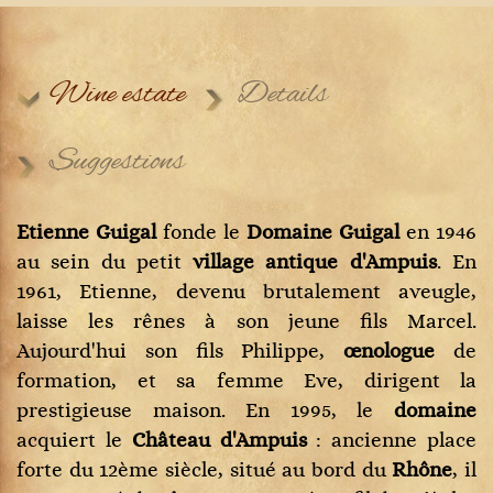
Wine estate
Details
Suggestions
Etienne Guigal
fonde le
Domaine Guigal
en 1946
au sein du petit
village antique d'Ampuis
. En
1961, Etienne, devenu brutalement aveugle,
laisse les rênes à son jeune fils Marcel.
Aujourd'hui son fils Philippe,
œnologue
de
formation, et sa femme Eve, dirigent la
prestigieuse maison. En 1995, le
domaine
acquiert le
Château d'Ampuis
: ancienne place
forte du 12ème siècle, situé au bord du
Rhône
, il