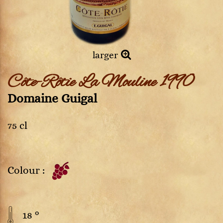
larger
Côte-Rôtie La Mouline 1990
Domaine Guigal
75 cl
Colour :
18 °