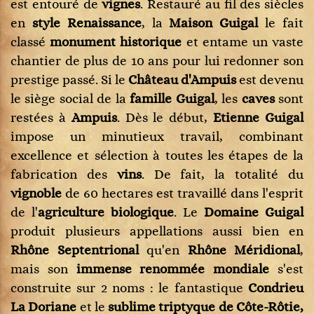
est entouré de
vignes
. Restauré au fil des siècles
en
style Renaissance
, la
Maison Guigal
le fait
classé
monument historique
et entame un vaste
chantier de plus de 10 ans pour lui redonner son
prestige passé. Si le
Château d'Ampuis
est devenu
le siège social de la
famille Guigal
, les
caves
sont
restées à
Ampuis
. Dès le début,
Etienne Guigal
impose un minutieux travail, combinant
excellence et sélection à toutes les étapes de la
fabrication des
vins
. De fait, la totalité du
vignoble
de 60 hectares est travaillé dans l'esprit
de l'
agriculture biologique
. Le
Domaine Guigal
produit plusieurs appellations aussi bien en
Rhône Septentrional
qu'en
Rhône Méridional
,
mais son
immense renommée mondiale
s'est
construite sur 2 noms : le fantastique
Condrieu
La Doriane
et le
sublime triptyque de Côte-Rôtie,