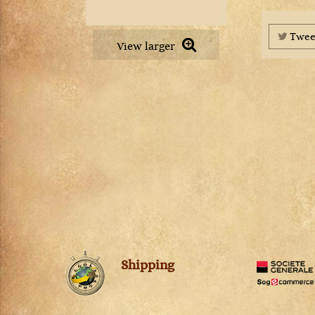
Petit Chablis
Châteauneuf-du-pape
Pommard
Chevalier-Montrachet
Pouilly-Fuissé
Twee
Chianti Classico
View larger
Pouilly-Loché
Chignin-Bergeron
Puligny-Montrachet
Chinon
Richebourg
Cognac
Rully
Condrieu
Saint-Aubin
Cornas
Saint-Romain
Corton
Saint-Véran
Corton-Charlemagne
Santenay
Côte-de-Provence
Savigny-lès-Beaune
Côte-Rôtie
Viré-Clessé
Côtes de Brouilly
Volnay
Côtes du Jura
Vosne-Romanée
Côtes du Rhône
Shipping
Crémant de Bourgogne
Crozes-Hermitage
Dolcetto d'Alba