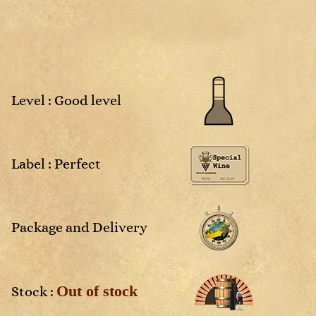
Sweet
Rosé
Sweet
White
4
2025
NM
Non
Rosé
Rosé
millésimé
White
White
White
Sweet
Sweet
White
White
Level : Good level
vais
Label : Perfect
aces
Package and Delivery
Out of stock
Stock :