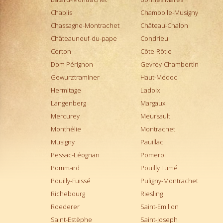
Montepulciano d'Abruzzo
Chablis
Chambolle-Musigny
Montrachet
Chassagne-Montrachet
Château-Chalon
Morgon
Châteauneuf-du-pape
Condrieu
Moulin-à-Vent
Corton
Côte-Rôtie
Muscadet
Dom Pérignon
Gevrey-Chambertin
Musigny
Gewurztraminer
Haut-Médoc
Nebbiolo d'Alba
Hermitage
Ladoix
Pauillac
Langenberg
Margaux
Pernand-Vergelesses
Mercurey
Meursault
Pessac-Léognan
Monthélie
Montrachet
Petit Chablis
Musigny
Pauillac
Pomerol
Pessac-Léognan
Pomerol
Pommard
Pommard
Pouilly Fumé
Ports
Pouilly-Fuissé
Puligny-Montrachet
Pouilly Fumé
Richebourg
Riesling
Pouilly-Fuissé
Roederer
Saint-Emilion
Pouilly-sur-Loire
Saint-Estèphe
Saint-Joseph
Puligny-Montrachet