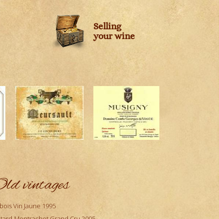
Selling
your wine
ld vintages
bois Vin Jaune 1995
tard-Montrachet Grand Cru 2005