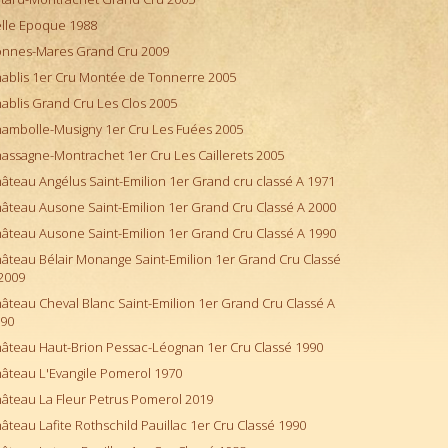
lle Epoque 1988
nnes-Mares Grand Cru 2009
ablis 1er Cru Montée de Tonnerre 2005
ablis Grand Cru Les Clos 2005
ambolle-Musigny 1er Cru Les Fuées 2005
assagne-Montrachet 1er Cru Les Caillerets 2005
âteau Angélus Saint-Emilion 1er Grand cru classé A 1971
âteau Ausone Saint-Emilion 1er Grand Cru Classé A 2000
âteau Ausone Saint-Emilion 1er Grand Cru Classé A 1990
âteau Bélair Monange Saint-Emilion 1er Grand Cru Classé
2009
âteau Cheval Blanc Saint-Emilion 1er Grand Cru Classé A
90
âteau Haut-Brion Pessac-Léognan 1er Cru Classé 1990
âteau L'Evangile Pomerol 1970
âteau La Fleur Petrus Pomerol 2019
âteau Lafite Rothschild Pauillac 1er Cru Classé 1990