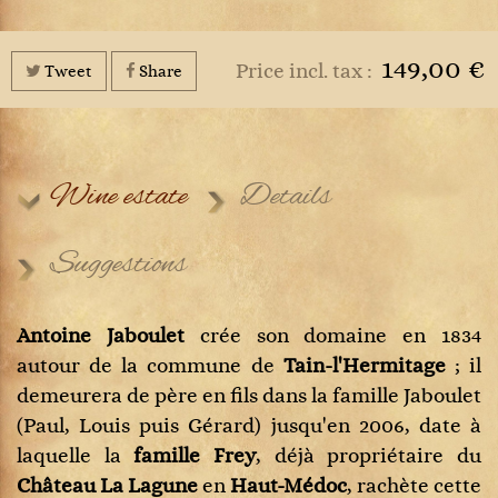
149,00 €
Price incl. tax :
Tweet
Share
Wine estate
Details
Suggestions
Antoine Jaboulet
crée son domaine en 1834
autour de la commune de
Tain-l'Hermitage
;
il
demeurera de père en fils dans la famille Jaboulet
(Paul, Louis puis Gérard) jusqu'en 2006, date à
laquelle la
famille Frey
, déjà propriétaire du
Château La Lagune
en
Haut-Médoc
, rachète cette