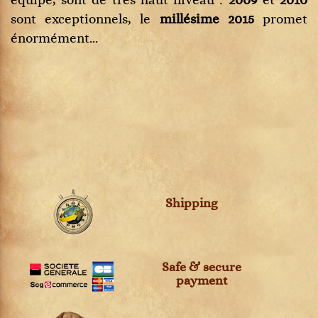
équipe, sont de très haut niveau :
2009
et
2010
sont exceptionnels, le
millésime 2015
promet
énormément...
Shipping
Safe & secure
payment