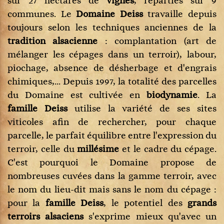
sur 27 hectares de
vignes
, réparties sur 9
communes. Le
Domaine Deiss
travaille depuis
toujours selon les techniques anciennes de la
tradition alsacienne
: complantation (art de
mélanger les cépages dans un terroir), labour,
piochage, absence de désherbage et d'engrais
chimiques,... Depuis 1997, la totalité des parcelles
du Domaine est cultivée en
biodynamie
. La
famille Deiss
utilise la variété de ses sites
viticoles afin de rechercher, pour chaque
parcelle, le parfait équilibre entre l'expression du
terroir, celle du
millésime
et le cadre du cépage.
C'est pourquoi le Domaine propose de
nombreuses cuvées dans la gamme terroir, avec
le nom du lieu-dit mais sans le nom du cépage :
pour la
famille Deiss
, le potentiel des
grands
terroirs alsaciens
s'exprime mieux qu'avec un