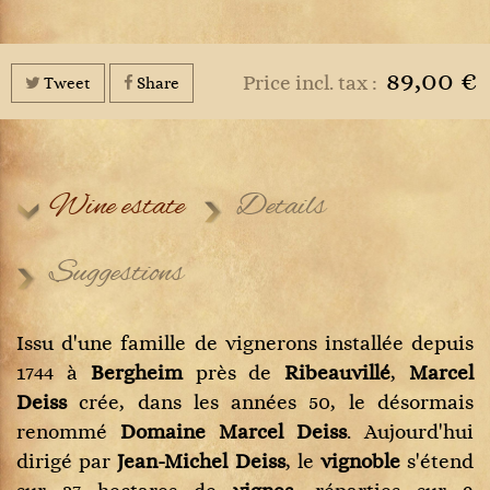
89,00 €
Price incl. tax :
Tweet
Share
Wine estate
Details
Suggestions
Issu d'une famille de vignerons installée depuis
1744 à
Bergheim
près de
Ribeauvillé
,
Marcel
Deiss
crée, dans les années 50, le désormais
renommé
Domaine Marcel Deiss
. Aujourd'hui
dirigé par
Jean-Michel Deiss
, le
vignoble
s'étend