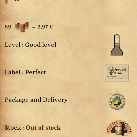
89
=
2,97 €
Level : Good level
Label : Perfect
Package and Delivery
Out of stock
Stock :