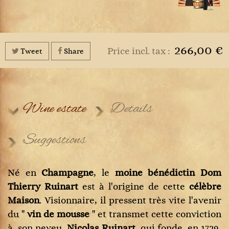
266,00 €
Price incl. tax :
Tweet
Share
Wine estate
Details
Suggestions
Né en
Champagne
, le
moine bénédictin Dom
Thierry Ruinart
est à l'origine de cette
célèbre
Maison
. Visionnaire, il pressent très vite l'avenir
du "
vin de mousse
" et transmet cette conviction
à son neveu,
Nicolas Ruinart
, qui fonde, en 1729,