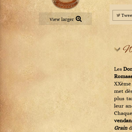
Petit Chablis
Châteauneuf-du-pape
Pommard
Chevalier-Montrachet
Pouilly-Fuissé
Twee
Chianti Classico
View larger
Pouilly-Loché
Chignin-Bergeron
Puligny-Montrachet
Chinon
Richebourg
Cognac
Rully
Wi
Condrieu
Saint-Aubin
Cornas
Saint-Romain
Corton
Saint-Véran
Les
Dom
Corton-Charlemagne
Santenay
Romas
Côte-de-Provence
Savigny-lès-Beaune
XXème 
Côte-Rôtie
Viré-Clessé
met dès
Côtes de Brouilly
Volnay
plus ta
Côtes du Jura
Vosne-Romanée
leur an
Côtes du Rhône
Chaque
Crémant de Bourgogne
vendan
Crozes-Hermitage
Grain
d
Dolcetto d'Alba