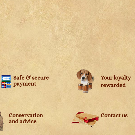
Domaine Rolet
Château Magdelaine
Domaine Santamaria
Château Margaux
Domaine Tempier
Château Mazeyres
Domaine Thibault Liger-Belair
Château Minuty
Domaine Trimbach
Château Montrose
Domaine Vincent Pinard
Château Montus
Domaine Weinbach
Château Mouton Rothschild
Domaine Zind-Humbrecht
Château Palmer
Domaines Ott
Château Peyrassol
Dominique Hauvette
Château Rieussec
Safe & secure
Your loyalty
Eric Morgat
Château Roc de Cambes
payment
rewarded
Héritage du Pic Saint Loup
Château Sigalas Rabaud
Jean-François Ganevat
Château Simone
Le Cartel
Château Talbot
Les Fils de Charles Trosset
Château Tertre Roteboeuf
Conservation
Contact us
Les Vignes de Paradis
Château Thivin
and advice
Les Vignes Oubliées
Château Tour de Marbuzet
Muriel Giudicelli