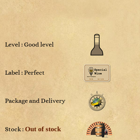
Sweet
Rosé
Sweet
White
4
2025
NM
Non
Rosé
Rosé
millésimé
White
White
White
Sweet
Sweet
White
White
Level : Good level
vais
Label : Perfect
aces
Package and Delivery
Out of stock
Stock :