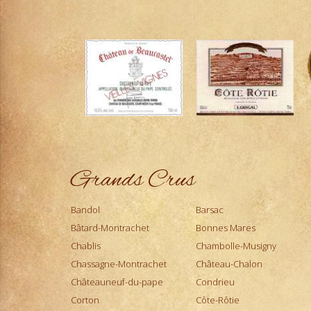
Sauternes
Savigny-lès-Beaune
Schoenenbourg
Tavel
Tokaji
Trebbiano d'Abruzzo
Trévallon
Triennes IGP
Viré-Clessé
Vodka
Grands Crus
Volnay
Vosne-Romanée
Whiskey
Bandol
Barsac
Bâtard-Montrachet
Bonnes Mares
Chablis
Chambolle-Musigny
Chassagne-Montrachet
Château-Chalon
Châteauneuf-du-pape
Condrieu
Corton
Côte-Rôtie