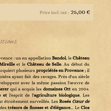
s
25,00 €
Price incl. tax :
stions
ovence : un en appellation
Bandol
, le
Château
Mireille
et le
Château de Selle
. Au début du
acquiert plusieurs
propriétés en Provence
; il
xéra ayant fait des ravages. Près d'un siècle
eloppent avec la même passion l'œuvre de
erer
qui a acquis les
domaines Ott
en 2004.
re et
l'esprit de l'
agriculture biologique
. Les
t étroitement surveillés. Les
Rosés
Cœur de
 des
trésors de finesse et d'élégance
... Le
Clos