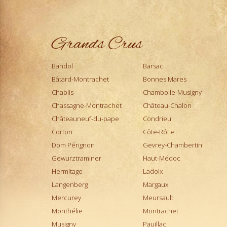
Rhum
Richebourg
Riesling
Grands Crus
Roederer
Rosae Vino Rosso
Bandol
Barsac
Rosso Di Montalcino
Bâtard-Montrachet
Bonnes Mares
Roussette de Savoie
Chablis
Chambolle-Musigny
Rully
Chassagne-Montrachet
Château-Chalon
Saint-Aubin
Châteauneuf-du-pape
Condrieu
Saint-Emilion
Corton
Côte-Rôtie
Saint-Estèphe
Dom Pérignon
Gevrey-Chambertin
Saint-Joseph
Gewurztraminer
Haut-Médoc
Saint-Julien
Hermitage
Ladoix
Saint-Véran
Langenberg
Margaux
Sancerre
Mercurey
Meursault
Santenay
Monthélie
Montrachet
Saumur Champigny
Musigny
Pauillac