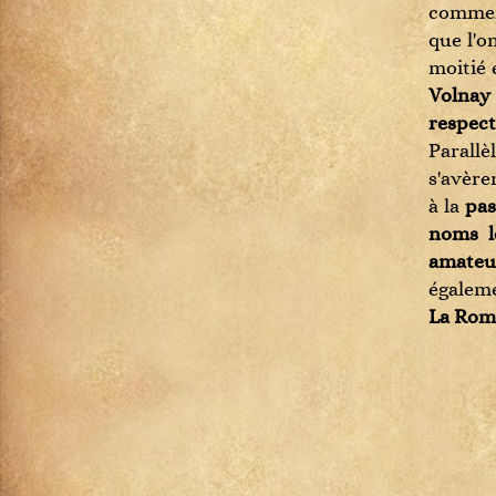
commenc
Dom Pérignon
que l'o
Etna Rosso
moitié 
Fixin
Volnay
Génépi
respec
Gevrey-Chambertin
Parallè
Gewurztraminer
s'avèren
Gigondas
à la
pas
Gin
noms l
Haut-Médoc
amateu
Hermitage
égaleme
Jurançon
La Rom
Ladoix
Langenberg
Limoncello
Madiran
Margaux
Mercurey
Meursault