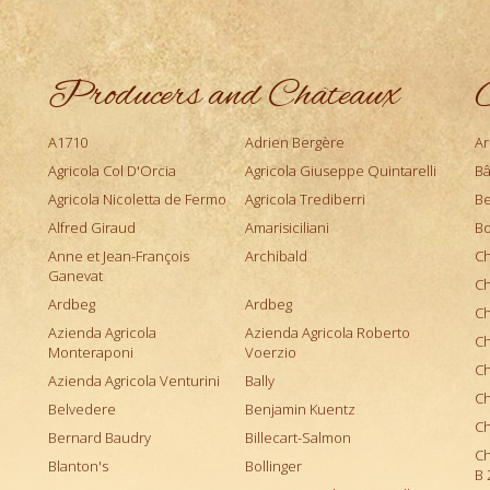
Domaine Rolet
Château Magdelaine
Domaine Santamaria
Château Margaux
Domaine Tempier
Château Mazeyres
Producers and Châteaux
O
Domaine Thibault Liger-Belair
Château Minuty
Domaine Trimbach
Château Montrose
A1710
Adrien Bergère
Ar
Domaine Vincent Pinard
Château Montus
Agricola Col D'Orcia
Agricola Giuseppe Quintarelli
Bâ
Domaine Weinbach
Château Mouton Rothschild
Agricola Nicoletta de Fermo
Agricola Trediberri
Be
Domaine Zind-Humbrecht
Château Palmer
Alfred Giraud
Amarisiciliani
Bo
Domaines Ott
Château Peyrassol
Anne et Jean-François
Dominique Hauvette
Archibald
Ch
Château Rieussec
Ganevat
Eric Morgat
Ch
Château Roc de Cambes
Ardbeg
Ardbeg
Héritage du Pic Saint Loup
Ch
Château Sigalas Rabaud
Azienda Agricola
Azienda Agricola Roberto
Jean-François Ganevat
Ch
Monteraponi
Château Simone
Voerzio
Le Cartel
Ch
Château Talbot
Azienda Agricola Venturini
Bally
Les Fils de Charles Trosset
Ch
Château Tertre Roteboeuf
Belvedere
Benjamin Kuentz
Les Vignes de Paradis
Ch
Château Thivin
Bernard Baudry
Billecart-Salmon
Les Vignes Oubliées
Ch
Château Tour de Marbuzet
Blanton's
Bollinger
Muriel Giudicelli
B 