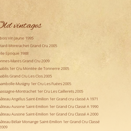
ld vintages
bois Vin Jaune 1995
tard-Montrachet Grand Cru 2005
lle Epoque 1988
nnes-Mares Grand Cru 2009
ablis 1er Cru Montée de Tonnerre 2005
ablis Grand Cru Les Clos 2005
ambolle-Musigny 1er Cru Les Fuées 2005
assagne-Montrachet 1er Cru Les Caillerets 2005
âteau Angélus Saint-Emilion 1er Grand cru classé A 1971
âteau Ausone Saint-Emilion 1er Grand Cru Classé A 1990
âteau Ausone Saint-Emilion 1er Grand Cru Classé A 2000
âteau Bélair Monange Saint-Emilion 1er Grand Cru Classé
2009