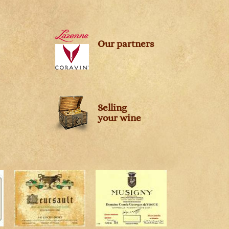
Our partners
Selling
your wine