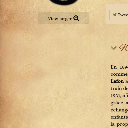
Petit Chablis
Châteauneuf-du-pape
Pommard
Chevalier-Montrachet
Pouilly-Fuissé
Twee
Chianti Classico
View larger
Pouilly-Loché
Chignin-Bergeron
Puligny-Montrachet
Chinon
Richebourg
Cognac
Rully
Wi
Condrieu
Saint-Aubin
Cornas
Saint-Romain
Corton
Saint-Véran
En 189
Corton-Charlemagne
Santenay
commenc
Côte-de-Provence
Savigny-lès-Beaune
Lafon
a
Côte-Rôtie
Viré-Clessé
train de
Côtes de Brouilly
Volnay
1931, a
Côtes du Jura
Vosne-Romanée
grâce a
Côtes du Rhône
échange
Crémant de Bourgogne
enfants
Crozes-Hermitage
la prop
Dolcetto d'Alba