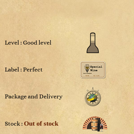
Sweet
Rosé
Sweet
White
4
2025
NM
Non
Rosé
Rosé
millésimé
White
White
White
Sweet
Sweet
White
White
Level : Good level
vais
Label : Perfect
aces
Package and Delivery
Out of stock
Stock :