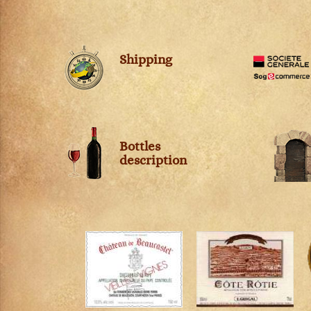
Montepulciano d'Abruzzo
Montrachet
Morgon
Shipping
Moulin-à-Vent
Muscadet
Musigny
Nebbiolo d'Alba
Pauillac
Bottles
Pernand-Vergelesses
description
Pessac-Léognan
Petit Chablis
Pomerol
Pommard
Ports
Pouilly Fumé
Pouilly-Fuissé
Pouilly-sur-Loire
Puligny-Montrachet