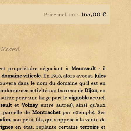
s
165,00 €
Price incl. tax :
stions
est propriétaire-négociant à
Meursault
: il
n
domaine viticole
. En 1918, alors avocat,
Jules
trouvera dans le nom du domaine qu'il est en
andonne ses activités au barreau de
Dijon
, en
nstitue pour une large part le
vignoble
actuel,
sault
et
Volnay
entre autres), ainsi qu'aux
 parcelle de
Montrachet
par exemple). Ses
afon
, son petit-fils, qui s'oppose à la vente de
vignes
en état, replante certains
terroirs
et