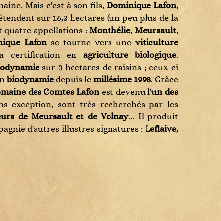
ine. Mais c'est à son fils,
Dominique Lafon
,
'étendent sur 16,3 hectares (un peu plus de la
t quatre appellations :
Monthélie
,
Meursault
,
ique Lafon
se tourne vers une
viticulture
a certification en
agriculture biologique
.
iodynamie
sur 3 hectares de raisins ; ceux-ci
en
biodynamie
depuis le
millésime 1998
. Grâce
maine des Comtes Lafon
est devenu l'
un des
s exception, sont très recherchés par les
urs de Meursault et de Volnay
... Il produit
agnie d'autres illustres signatures :
Leflaive
,