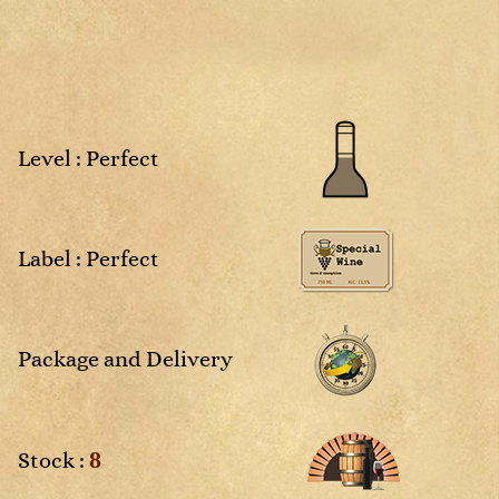
Sweet
Rosé
Sweet
White
4
2025
NM
Non
Rosé
Rosé
millésimé
White
White
White
Sweet
Sweet
White
White
Level : Perfect
vais
Label : Perfect
aces
Package and Delivery
8
Stock :