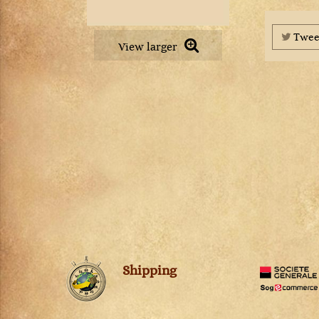
Petit Chablis
Châteauneuf-du-pape
Pommard
Chevalier-Montrachet
Pouilly-Fuissé
Twee
Chianti Classico
View larger
Pouilly-Loché
Chignin-Bergeron
Puligny-Montrachet
Chinon
Richebourg
Cognac
Rully
Condrieu
Saint-Aubin
Cornas
Saint-Romain
Corton
Saint-Véran
Corton-Charlemagne
Santenay
Côte-de-Provence
Savigny-lès-Beaune
Côte-Rôtie
Viré-Clessé
Côtes de Brouilly
Volnay
Côtes du Jura
Vosne-Romanée
Côtes du Rhône
Shipping
Crémant de Bourgogne
Crozes-Hermitage
Dolcetto d'Alba