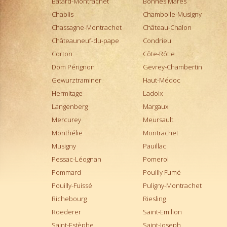
Bâtard-Montrachet
Bonnes Mares
Montepulciano d'Abruzzo
Chablis
Chambolle-Musigny
Montrachet
Chassagne-Montrachet
Château-Chalon
Morgon
Châteauneuf-du-pape
Condrieu
Moulin-à-Vent
Corton
Côte-Rôtie
Muscadet
Dom Pérignon
Gevrey-Chambertin
Musigny
Gewurztraminer
Haut-Médoc
Nebbiolo d'Alba
Hermitage
Ladoix
Pauillac
Langenberg
Margaux
Pernand-Vergelesses
Mercurey
Meursault
Pessac-Léognan
Monthélie
Montrachet
Petit Chablis
Musigny
Pauillac
Pomerol
Pessac-Léognan
Pomerol
Pommard
Pommard
Pouilly Fumé
Ports
Pouilly-Fuissé
Puligny-Montrachet
Pouilly Fumé
Richebourg
Riesling
Pouilly-Fuissé
Roederer
Saint-Emilion
Pouilly-sur-Loire
Saint-Estèphe
Saint-Joseph
Puligny-Montrachet