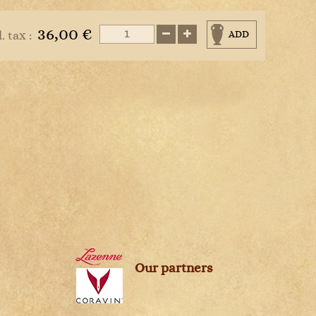
s
36,00 €
l. tax :
ADD
Our partners