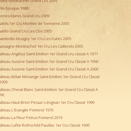
tard-Montrachet Grand Cru 2005
lle Epoque 1988
nnes-Mares Grand Cru 2009
ablis 1er Cru Montée de Tonnerre 2005
ablis Grand Cru Les Clos 2005
ambolle-Musigny 1er Cru Les Fuées 2005
assagne-Montrachet 1er Cru Les Caillerets 2005
âteau Angélus Saint-Emilion 1er Grand cru classé A 1971
âteau Ausone Saint-Emilion 1er Grand Cru Classé A 1990
âteau Ausone Saint-Emilion 1er Grand Cru Classé A 2000
âteau Bélair Monange Saint-Emilion 1er Grand Cru Classé
2009
âteau Cheval Blanc Saint-Emilion 1er Grand Cru Classé A
90
âteau Haut-Brion Pessac-Léognan 1er Cru Classé 1990
âteau L'Evangile Pomerol 1970
âteau La Fleur Petrus Pomerol 2019
âteau Lafite Rothschild Pauillac 1er Cru Classé 1990